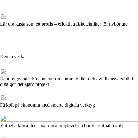
Lär dig kasta som ett proffs – effektiva fisketekniker för nybörjare
Denna vecka
Rent byggande: Så hanterar du damm, buller och avfall ansvarsfullt i
dina gör-det-själv-projekt
Få koll på ekonomin med smarta digitala verktyg
Virtuella konserter – när musikupplevelsen blir till virtual reality