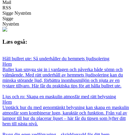
Mail
RSS
Sigge Nyström
Sigge
Nyström
Læs også:
Håll bullret ute: Så underhåller du hemmets ljudisolering
Hem
Buller kan smyga sig in i vardagen och påverka både sömn och
välmående. Med rätt underhåll av hemmets ljudisolering kan du
minska störande ljud, förbättra inomhusmiljön och njuta av en
tystare tillvaro. Här får du praktiska tips för att hålla bullret ute.
Ljus och ro: Skapa en maskulin atmosfär med rätt belysning
Hem
Upptäck hur du med genomtänkt belysning kan skapa en maskulin
atmosfär som kombinerar lugn, karaktär och funktion. Från val av
lampor till hur du placerar ljuset – här får du tipsen som lyfter ditt
hem till nästa nivå.
Bygg din egen vedförvaring – skräddarsydd för ditt hem