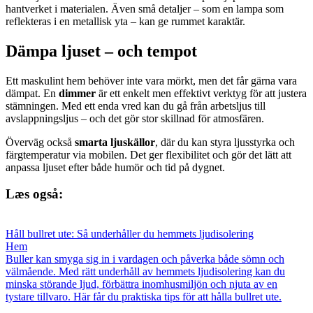
hantverket i materialen. Även små detaljer – som en lampa som
reflekteras i en metallisk yta – kan ge rummet karaktär.
Dämpa ljuset – och tempot
Ett maskulint hem behöver inte vara mörkt, men det får gärna vara
dämpat. En
dimmer
är ett enkelt men effektivt verktyg för att justera
stämningen. Med ett enda vred kan du gå från arbetsljus till
avslappningsljus – och det gör stor skillnad för atmosfären.
Överväg också
smarta ljuskällor
, där du kan styra ljusstyrka och
färgtemperatur via mobilen. Det ger flexibilitet och gör det lätt att
anpassa ljuset efter både humör och tid på dygnet.
Læs også:
Håll bullret ute: Så underhåller du hemmets ljudisolering
Hem
Buller kan smyga sig in i vardagen och påverka både sömn och
välmående. Med rätt underhåll av hemmets ljudisolering kan du
minska störande ljud, förbättra inomhusmiljön och njuta av en
tystare tillvaro. Här får du praktiska tips för att hålla bullret ute.