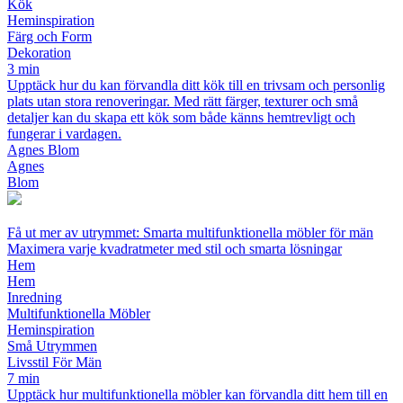
Kök
Heminspiration
Färg och Form
Dekoration
3 min
Upptäck hur du kan förvandla ditt kök till en trivsam och personlig
plats utan stora renoveringar. Med rätt färger, texturer och små
detaljer kan du skapa ett kök som både känns hemtrevligt och
fungerar i vardagen.
Agnes Blom
Agnes
Blom
Få ut mer av utrymmet: Smarta multifunktionella möbler för män
Maximera varje kvadratmeter med stil och smarta lösningar
Hem
Hem
Inredning
Multifunktionella Möbler
Heminspiration
Små Utrymmen
Livsstil För Män
7 min
Upptäck hur multifunktionella möbler kan förvandla ditt hem till en