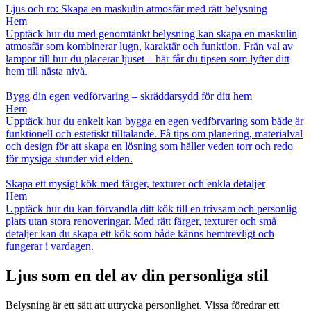
Ljus och ro: Skapa en maskulin atmosfär med rätt belysning
Hem
Upptäck hur du med genomtänkt belysning kan skapa en maskulin
atmosfär som kombinerar lugn, karaktär och funktion. Från val av
lampor till hur du placerar ljuset – här får du tipsen som lyfter ditt
hem till nästa nivå.
Bygg din egen vedförvaring – skräddarsydd för ditt hem
Hem
Upptäck hur du enkelt kan bygga en egen vedförvaring som både är
funktionell och estetiskt tilltalande. Få tips om planering, materialval
och design för att skapa en lösning som håller veden torr och redo
för mysiga stunder vid elden.
Skapa ett mysigt kök med färger, texturer och enkla detaljer
Hem
Upptäck hur du kan förvandla ditt kök till en trivsam och personlig
plats utan stora renoveringar. Med rätt färger, texturer och små
detaljer kan du skapa ett kök som både känns hemtrevligt och
fungerar i vardagen.
Ljus som en del av din personliga stil
Belysning är ett sätt att uttrycka personlighet. Vissa föredrar ett