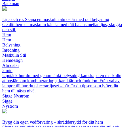
Backman
Ljus och ro: Skapa en maskulin atmosfär med rätt belysning
Ge ditt hem en maskulin känsla med rätt balans mellan ljus, skugga
och stil.
Hem
Hem
Belysning
Inredning
Maskulin Stil
Hemdesign
Atmosfär
2 min
Upptäck hur du med genomtänkt belysning kan skapa en maskulin
atmosfär som kombinerar lugn, karaktär och funktion. Från val av
lampor till hur du placerar ljuset – här får du tipsen som lyfter ditt
hem till nästa nivå.
Sigge Nyström
Sigge
Nyström
Bygg din egen vedförvaring – skräddarsydd för ditt hem