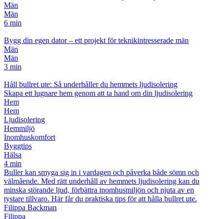
Män
Män
6 min
Bygg din egen dator – ett projekt för teknikintresserade män
Män
Män
3 min
Håll bullret ute: Så underhåller du hemmets ljudisolering
Skapa ett lugnare hem genom att ta hand om din ljudisolering
Hem
Hem
Ljudisolering
Hemmiljö
Inomhuskomfort
Byggtips
Hälsa
4 min
Buller kan smyga sig in i vardagen och påverka både sömn och
välmående. Med rätt underhåll av hemmets ljudisolering kan du
minska störande ljud, förbättra inomhusmiljön och njuta av en
tystare tillvaro. Här får du praktiska tips för att hålla bullret ute.
Filippa Backman
Filippa