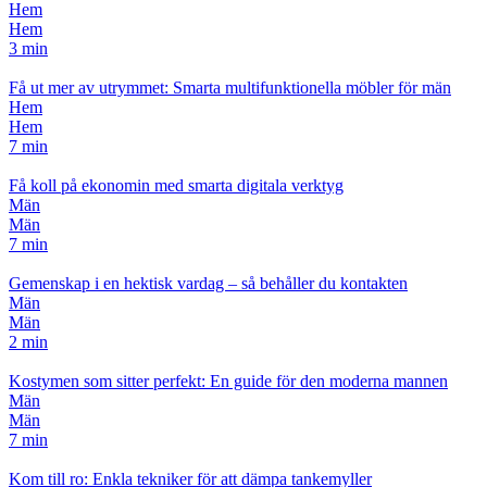
Hem
Hem
3 min
Få ut mer av utrymmet: Smarta multifunktionella möbler för män
Hem
Hem
7 min
Få koll på ekonomin med smarta digitala verktyg
Män
Män
7 min
Gemenskap i en hektisk vardag – så behåller du kontakten
Män
Män
2 min
Kostymen som sitter perfekt: En guide för den moderna mannen
Män
Män
7 min
Kom till ro: Enkla tekniker för att dämpa tankemyller