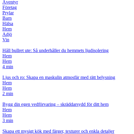
Äventyr
Företag
Prylar
Barn
Hälsa
Hem
Adjö
Vin
Håll bullret ute: Så underhåller du hemmets ljudisolering
Hem
Hem
4 min
Ljus och ro: Skapa en maskulin atmosfär med rätt belysning
Hem
Hem
2 min
Bygg din egen vedförvaring – skräddarsydd för ditt hem
Hem
Hem
3 min
Skapa ett mysigt kök med färger, texturer och enkla detaljer