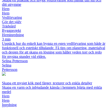
Skapa en praktisk och snygg vedförvaring som passar din stil och
ditt utrymme
Hem
Hem
Vedförvaring
Gör det själv
Trädgård
Byggprojekt
Heminredning
3 min
Upptäck hur du enkelt kan bygga en egen vedförvaring som både är
funktionell och estetiskt tilltalande. Få tips om planering, materialval
och design för att skapa en lösning som håller veden torr och redo
för mysiga stunder vid elden.
Selina Pettersson
Selina
Pettersson
Skapa ett mysigt kök med färger, texturer och enkla detaljer
Skapa en varm och inbjudande känsla i hemmets hjärta med enkla
medel
Hem
Hem
Inredning