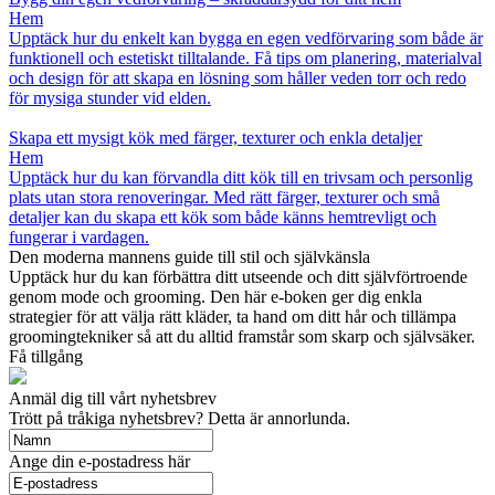
Hem
Upptäck hur du enkelt kan bygga en egen vedförvaring som både är
funktionell och estetiskt tilltalande. Få tips om planering, materialval
och design för att skapa en lösning som håller veden torr och redo
för mysiga stunder vid elden.
Skapa ett mysigt kök med färger, texturer och enkla detaljer
Hem
Upptäck hur du kan förvandla ditt kök till en trivsam och personlig
plats utan stora renoveringar. Med rätt färger, texturer och små
detaljer kan du skapa ett kök som både känns hemtrevligt och
fungerar i vardagen.
Den moderna mannens guide till stil och självkänsla
Upptäck hur du kan förbättra ditt utseende och ditt självförtroende
genom mode och grooming. Den här e-boken ger dig enkla
strategier för att välja rätt kläder, ta hand om ditt hår och tillämpa
groomingtekniker så att du alltid framstår som skarp och självsäker.
Få tillgång
Anmäl dig till vårt nyhetsbrev
Trött på tråkiga nyhetsbrev? Detta är annorlunda.
Ange din e-postadress här