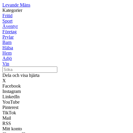
Levande Mäns
Kategorier
Fritid
Sport
Äventyr
Företag
Prylar
Barn
Hälsa
Hem
Adjö
Vin
Dela och visa hjärta
X
Facebook
Instagram
LinkedIn
YouTube
Pinterest
TikTok
Mail
RSS
Mitt konto