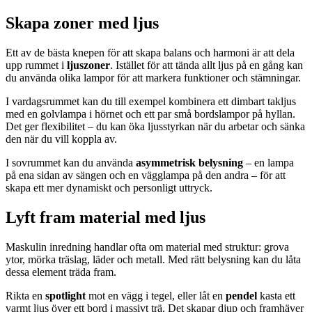
Skapa zoner med ljus
Ett av de bästa knepen för att skapa balans och harmoni är att dela
upp rummet i
ljuszoner
. Istället för att tända allt ljus på en gång kan
du använda olika lampor för att markera funktioner och stämningar.
I vardagsrummet kan du till exempel kombinera ett dimbart takljus
med en golvlampa i hörnet och ett par små bordslampor på hyllan.
Det ger flexibilitet – du kan öka ljusstyrkan när du arbetar och sänka
den när du vill koppla av.
I sovrummet kan du använda
asymmetrisk belysning
– en lampa
på ena sidan av sängen och en vägglampa på den andra – för att
skapa ett mer dynamiskt och personligt uttryck.
Lyft fram material med ljus
Maskulin inredning handlar ofta om material med struktur: grova
ytor, mörka träslag, läder och metall. Med rätt belysning kan du låta
dessa element träda fram.
Rikta en
spotlight
mot en vägg i tegel, eller låt en
pendel
kasta ett
varmt ljus över ett bord i massivt trä. Det skapar djup och framhäver