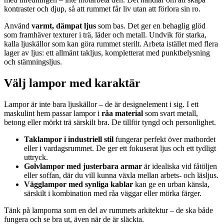
kontraster och djup, så att rummet får liv utan att förlora sin ro.
Använd
varmt, dämpat ljus
som bas. Det ger en behaglig glöd
som framhäver texturer i trä, läder och metall. Undvik för starka,
kalla ljuskällor som kan göra rummet sterilt. Arbeta istället med flera
lager av ljus: ett allmänt takljus, kompletterat med punktbelysning
och stämningsljus.
Välj lampor med karaktär
Lampor är inte bara ljuskällor – de är designelement i sig. I ett
maskulint hem passar lampor i
råa material
som svart metall,
betong eller mörkt trä särskilt bra. De tillför tyngd och personlighet.
Taklampor i industriell stil
fungerar perfekt över matbordet
eller i vardagsrummet. De ger ett fokuserat ljus och ett tydligt
uttryck.
Golvlampor med justerbara armar
är idealiska vid fåtöljen
eller soffan, där du vill kunna växla mellan arbets- och läsljus.
Vägglampor med synliga kablar
kan ge en urban känsla,
särskilt i kombination med råa väggar eller mörka färger.
Tänk på lamporna som en del av rummets arkitektur – de ska både
fungera och se bra ut, även när de är släckta.