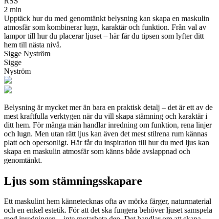
RSS
2 min
Upptäck hur du med genomtänkt belysning kan skapa en maskulin
atmosfär som kombinerar lugn, karaktär och funktion. Från val av
lampor till hur du placerar ljuset – här får du tipsen som lyfter ditt
hem till nästa nivå.
Sigge Nyström
Sigge
Nyström
Belysning är mycket mer än bara en praktisk detalj – det är ett av de
mest kraftfulla verktygen när du vill skapa stämning och karaktär i
ditt hem. För många män handlar inredning om funktion, rena linjer
och lugn. Men utan rätt ljus kan även det mest stilrena rum kännas
platt och opersonligt. Här får du inspiration till hur du med ljus kan
skapa en maskulin atmosfär som känns både avslappnad och
genomtänkt.
Ljus som stämningsskapare
Ett maskulint hem kännetecknas ofta av mörka färger, naturmaterial
och en enkel estetik. För att det ska fungera behöver ljuset samspela
med inredningen – inte motarbeta den. Det handlar om att skapa