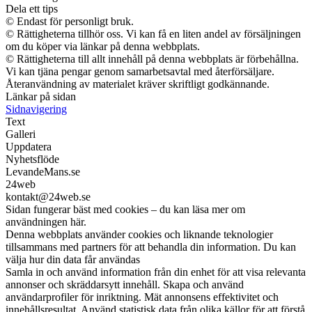
Dela ett tips
© Endast för personligt bruk.
© Rättigheterna tillhör oss. Vi kan få en liten andel av försäljningen
om du köper via länkar på denna webbplats.
© Rättigheterna till allt innehåll på denna webbplats är förbehållna.
Vi kan tjäna pengar genom samarbetsavtal med återförsäljare.
Återanvändning av materialet kräver skriftligt godkännande.
Länkar på sidan
Sidnavigering
Text
Galleri
Uppdatera
Nyhetsflöde
LevandeMans.se
24web
kontakt@24web.se
Sidan fungerar bäst med cookies – du kan läsa mer om
användningen här.
Denna webbplats använder cookies och liknande teknologier
tillsammans med partners för att behandla din information. Du kan
välja hur din data får användas
Samla in och använd information från din enhet för att visa relevanta
annonser och skräddarsytt innehåll. Skapa och använd
användarprofiler för inriktning. Mät annonsens effektivitet och
innehållsresultat. Använd statistisk data från olika källor för att förstå