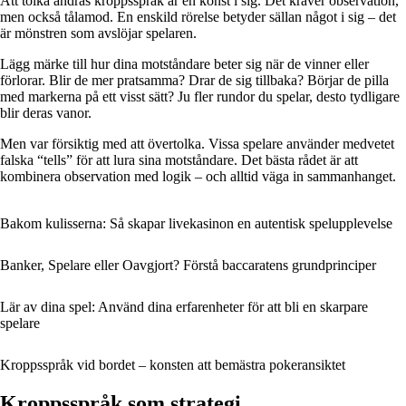
Att tolka andras kroppsspråk är en konst i sig. Det kräver observation,
men också tålamod. En enskild rörelse betyder sällan något i sig – det
är mönstren som avslöjar spelaren.
Lägg märke till hur dina motståndare beter sig när de vinner eller
förlorar. Blir de mer pratsamma? Drar de sig tillbaka? Börjar de pilla
med markerna på ett visst sätt? Ju fler rundor du spelar, desto tydligare
blir deras vanor.
Men var försiktig med att övertolka. Vissa spelare använder medvetet
falska “tells” för att lura sina motståndare. Det bästa rådet är att
kombinera observation med logik – och alltid väga in sammanhanget.
Bakom kulisserna: Så skapar livekasinon en autentisk spelupplevelse
Banker, Spelare eller Oavgjort? Förstå baccaratens grundprinciper
Lär av dina spel: Använd dina erfarenheter för att bli en skarpare
spelare
Kroppsspråk vid bordet – konsten att bemästra pokeransiktet
Kroppsspråk som strategi