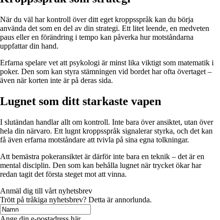
När du väl har kontroll över ditt eget kroppsspråk kan du börja
använda det som en del av din strategi. Ett litet leende, en medveten
paus eller en förändring i tempo kan påverka hur motståndarna
uppfattar din hand.
Erfarna spelare vet att psykologi är minst lika viktigt som matematik i
poker. Den som kan styra stämningen vid bordet har ofta övertaget –
även när korten inte är på deras sida.
Lugnet som ditt starkaste vapen
I slutändan handlar allt om kontroll. Inte bara över ansiktet, utan över
hela din närvaro. Ett lugnt kroppsspråk signalerar styrka, och det kan
få även erfarna motståndare att tvivla på sina egna tolkningar.
Att bemästra pokeransiktet är därför inte bara en teknik – det är en
mental disciplin. Den som kan behålla lugnet när trycket ökar har
redan tagit det första steget mot att vinna.
Anmäl dig till vårt nyhetsbrev
Trött på tråkiga nyhetsbrev? Detta är annorlunda.
Ange din e-postadress här