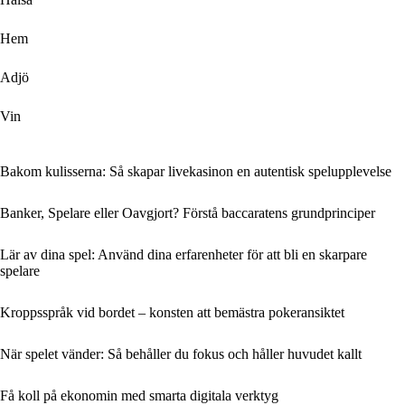
Hem
Adjö
Vin
Bakom kulisserna: Så skapar livekasinon en autentisk spelupplevelse
Banker, Spelare eller Oavgjort? Förstå baccaratens grundprinciper
Lär av dina spel: Använd dina erfarenheter för att bli en skarpare
spelare
Kroppsspråk vid bordet – konsten att bemästra pokeransiktet
När spelet vänder: Så behåller du fokus och håller huvudet kallt
Få koll på ekonomin med smarta digitala verktyg