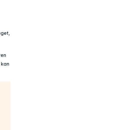
aget,
ten
a kan