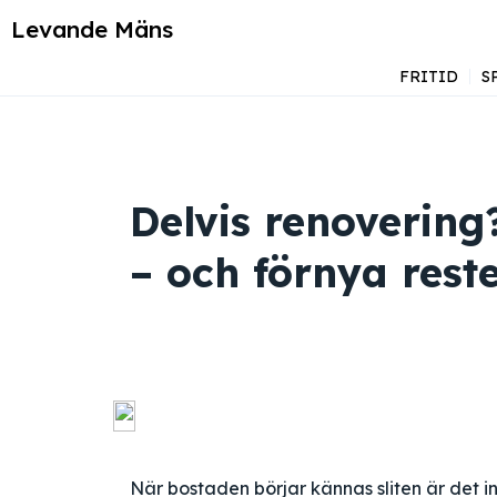
Levande Mäns
FRITID
S
Delvis renovering
– och förnya rest
När bostaden börjar kännas sliten är det int