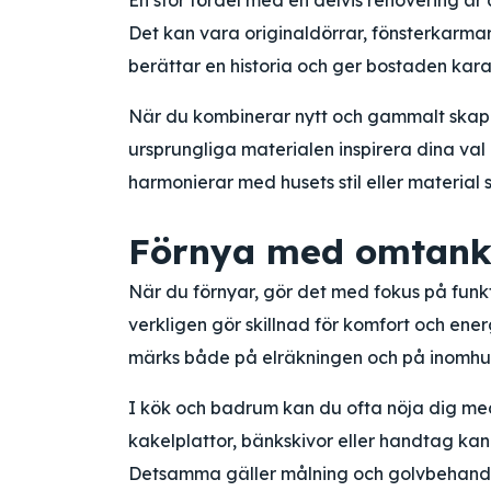
En stor fördel med en delvis renovering är
Det kan vara originaldörrar, fönsterkarmar
berättar en historia och ger bostaden kara
När du kombinerar nytt och gammalt skapa
ursprungliga materialen inspirera dina val
harmonierar med husets stil eller material 
Förnya med omtank
När du förnyar, gör det med fokus på funkt
verkligen gör skillnad för komfort och ener
märks både på elräkningen och på inomhus
I kök och badrum kan du ofta nöja dig med
kakelplattor, bänkskivor eller handtag kan
Detsamma gäller målning och golvbehandli