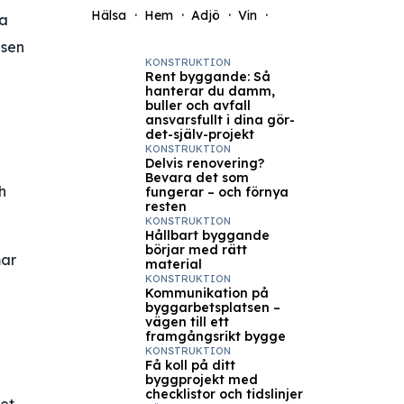
Hälsa
Hem
Adjö
Vin
ra
nsen
KONSTRUKTION
Rent byggande: Så
hanterar du damm,
buller och avfall
ansvarsfullt i dina gör-
det-själv-projekt
KONSTRUKTION
Delvis renovering?
Bevara det som
h
fungerar – och förnya
resten
KONSTRUKTION
Hållbart byggande
börjar med rätt
mar
material
KONSTRUKTION
Kommunikation på
byggarbetsplatsen –
vägen till ett
framgångsrikt bygge
KONSTRUKTION
Få koll på ditt
byggprojekt med
checklistor och tidslinjer