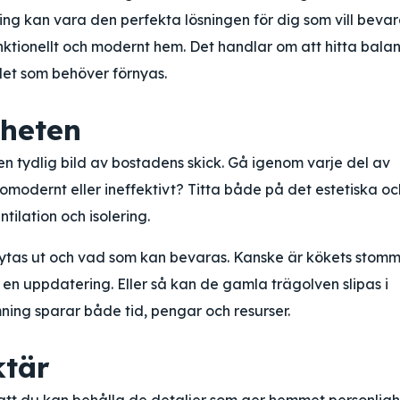
ring kan vara den perfekta lösningen för dig som vill beva
nktionellt och modernt hem. Det handlar om att hitta bala
det som behöver förnyas.
lheten
 en tydlig bild av bostadens skick. Gå igenom varje del av
t, omodernt eller ineffektivt? Titta både på det estetiska oc
ntilation och isolering.
 bytas ut och vad som kan bevaras. Kanske är kökets stom
en uppdatering. Eller så kan de gamla trägolven slipas i
mning sparar både tid, pengar och resurser.
ktär