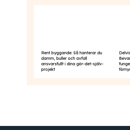
Rent byggande: Så hanterar du
Delvi
damm, buller och avfall
Beva
ansvarsfullt i dina gör-det-själv-
funge
projekt
förny