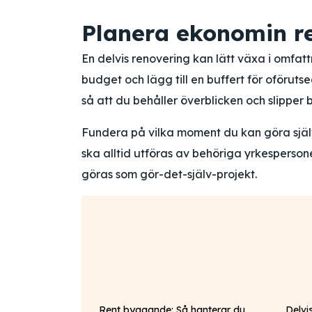
Planera ekonomin re
En delvis renovering kan lätt växa i omfattn
budget och lägg till en buffert för oföruts
så att du behåller överblicken och slipper b
Fundera på vilka moment du kan göra själv 
ska alltid utföras av behöriga yrkesperso
göras som gör-det-själv-projekt.
Rent byggande: Så hanterar du
Delvi