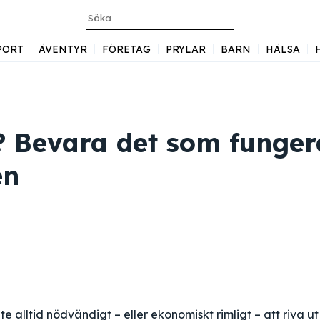
PORT
ÄVENTYR
FÖRETAG
PRYLAR
BARN
HÄLSA
? Bevara det som funger
en
e alltid nödvändigt – eller ekonomiskt rimligt – att riva ut 