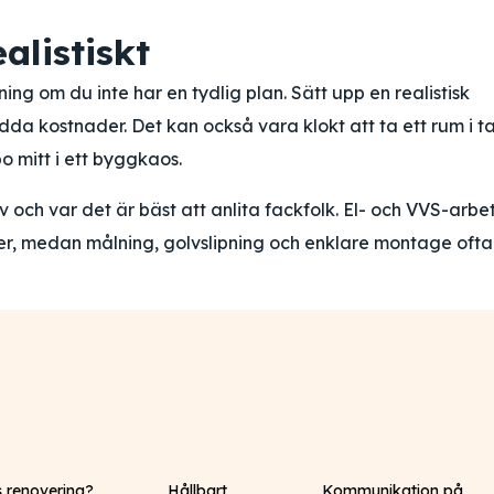
alistiskt
ing om du inte har en tydlig plan. Sätt upp en realistisk
edda kostnader. Det kan också vara klokt att ta ett rum i t
o mitt i ett byggkaos.
och var det är bäst att anlita fackfolk. El- och VVS-arbe
ner, medan målning, golvslipning och enklare montage oft
s renovering?
Hållbart
Kommunikation på