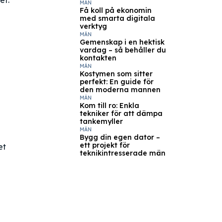
et.
MÄN
Få koll på ekonomin
med smarta digitala
verktyg
MÄN
Gemenskap i en hektisk
vardag – så behåller du
kontakten
MÄN
Kostymen som sitter
perfekt: En guide för
den moderna mannen
MÄN
Kom till ro: Enkla
tekniker för att dämpa
tankemyller
MÄN
Bygg din egen dator –
ett projekt för
et
teknikintresserade män