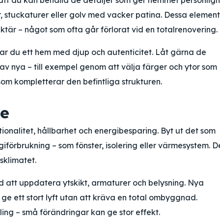
 att du kan behålla de detaljer som ger hemmet personligh
, stuckaturer eller golv med vacker patina. Dessa element
ktär – något som ofta går förlorat vid en totalrenovering.
r du ett hem med djup och autenticitet. Låt gärna de
 av nya – till exempel genom att välja färger och ytor som
som kompletterar den befintliga strukturen.
e
ionalitet, hållbarhet och energibesparing. Byt ut det som
giförbrukning – som fönster, isolering eller värmesystem. D
klimatet.
 att uppdatera ytskikt, armaturer och belysning. Nya
 ge ett stort lyft utan att kräva en total ombyggnad.
ng – små förändringar kan ge stor effekt.