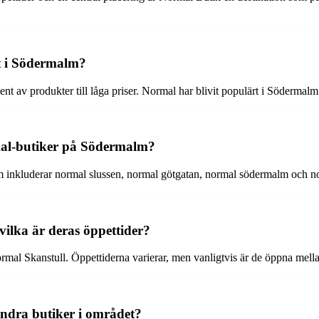
rt i Södermalm?
ent av produkter till låga priser. Normal har blivit populärt i Söderma
rmal-butiker på Södermalm?
lm inkluderar normal slussen, normal götgatan, normal södermalm och 
ilka är deras öppettider?
l Skanstull. Öppettiderna varierar, men vanligtvis är de öppna mellan
ndra butiker i området?