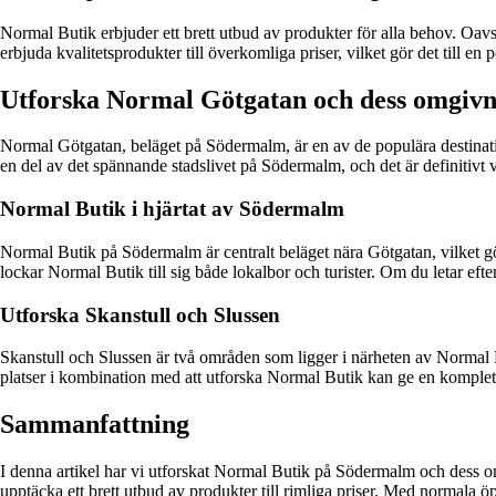
Normal Butik erbjuder ett brett utbud av produkter för alla behov. Oavs
erbjuda kvalitetsprodukter till överkomliga priser, vilket gör det till en
Utforska Normal Götgatan och dess omgivn
Normal Götgatan, beläget på Södermalm, är en av de populära destinati
en del av det spännande stadslivet på Södermalm, och det är definitivt v
Normal Butik i hjärtat av Södermalm
Normal Butik på Södermalm är centralt beläget nära Götgatan, vilket gör 
lockar Normal Butik till sig både lokalbor och turister. Om du letar eft
Utforska Skanstull och Slussen
Skanstull och Slussen är två områden som ligger i närheten av Normal 
platser i kombination med att utforska Normal Butik kan ge en kompl
Sammanfattning
I denna artikel har vi utforskat Normal Butik på Södermalm och dess 
upptäcka ett brett utbud av produkter till rimliga priser. Med normala 