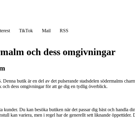
terest
TikTok
Mail
RSS
rmalm och dess omgivningar
rm
enna butik är en del av det pulserande stadsdelen södermalms charm. H
k och dess omgivningar för att ge dig en tydlig överblick.
 kunder. Du kan besöka butiken när det passar dig bäst och handla din
kan variera, men i regel har de generellt sett liknande öppettider. Det 