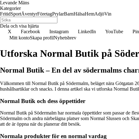
Levande Mäns
Kategorier
Fritid
Sport
Äventyr
Företag
Prylar
Barn
Hälsa
Hem
Adjö
Vin
Dela och visa hjärta
X
Facebook
Instagram
LinkedIn
YouTube
Pin
Mitt konto
Skapa profil
Nyhetsbrev
Utforska Normal Butik på Söde
Normal Butik – En del av södermalms cha
Välkommen till Normal Butik på Södermalm, beläget nära Götgatan 26. D
hushållsartiklar och snacks. I denna artikel ska vi utforska Normal Buti
Normal Butik och dess öppettider
Normal Butik på Södermalm har normala öppettider som passar de flesta
Södermalm och andra närbelägna platser som Normal Slussen och Skanstull 
att de är öppna när du planerar ditt besök.
Normala produkter för en normal vardag