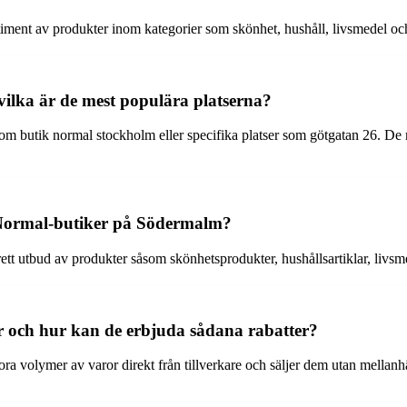
ent av produkter inom kategorier som skönhet, hushåll, livsmedel och my
vilka är de mest populära platserna?
som butik normal stockholm eller specifika platser som götgatan 26. D
å Normal-butiker på Södermalm?
ett utbud av produkter såsom skönhetsprodukter, hushållsartiklar, livsme
er och hur kan de erbjuda sådana rabatter?
ora volymer av varor direkt från tillverkare och säljer dem utan mellanhä