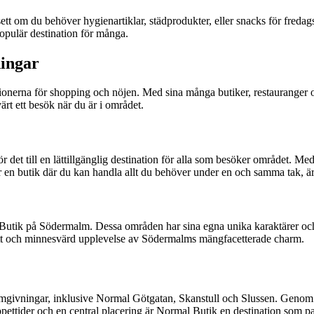
ett om du behöver hygienartiklar, städprodukter, eller snacks för fredag
 populär destination för många.
ingar
onerna för shopping och nöjen. Med sina många butiker, restauranger oc
ärt ett besök när du är i området.
det till en lättillgänglig destination för alla som besöker området. Med
er en butik där du kan handla allt du behöver under en och samma tak, är
Butik på Södermalm. Dessa områden har sina egna unika karaktärer och e
ett och minnesvärd upplevelse av Södermalms mängfacetterade charm.
omgivningar, inklusive Normal Götgatan, Skanstull och Slussen. Genom
öppettider och en central placering är Normal Butik en destination som p