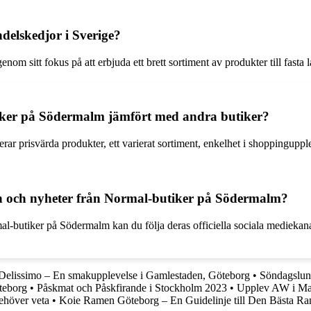
delskedjor i Sverige?
nom sitt fokus på att erbjuda ett brett sortiment av produkter till fasta lå
iker på Södermalm jämfört med andra butiker?
 prisvärda produkter, ett varierat sortiment, enkelhet i shoppinguppleve
n och nyheter från Normal-butiker på Södermalm?
al-butiker på Södermalm kan du följa deras officiella sociala mediekan
Delissimo – En smakupplevelse i Gamlestaden, Göteborg
•
Söndagslun
teborg
•
Påskmat och Påskfirande i Stockholm 2023
•
Upplev AW i M
ehöver veta
•
Koie Ramen Göteborg – En Guidelinje till Den Bästa R