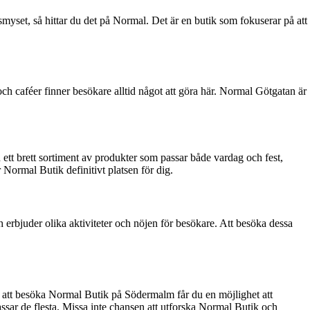
smyset, så hittar du det på Normal. Det är en butik som fokuserar på att
h caféer finner besökare alltid något att göra här. Normal Götgatan är
 ett brett sortiment av produkter som passar både vardag och fest,
 Normal Butik definitivt platsen för dig.
rbjuder olika aktiviteter och nöjen för besökare. Att besöka dessa
 att besöka Normal Butik på Södermalm får du en möjlighet att
assar de flesta. Missa inte chansen att utforska Normal Butik och