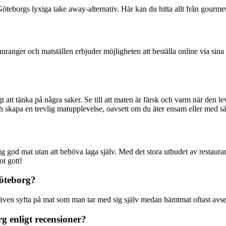
eborgs lyxiga take away-alternativ. Här kan du hitta allt från gourmetpi
tauranger och matställen erbjuder möjligheten att beställa online via si
t att tänka på några saker. Se till att maten är färsk och varm när den 
ch skapa en trevlig matupplevelse, oavsett om du äter ensam eller med sä
ig god mat utan att behöva laga själv. Med det stora utbudet av restaura
ot gott!
Göteborg?
n syfta på mat som man tar med sig själv medan hämtmat oftast avser
g enligt recensioner?