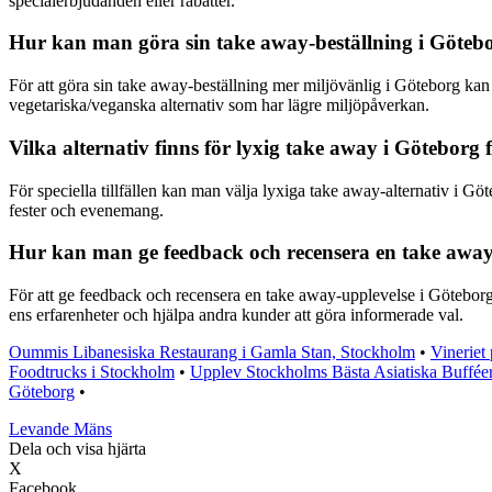
specialerbjudanden eller rabatter.
Hur kan man göra sin take away-beställning i Göteb
För att göra sin take away-beställning mer miljövänlig i Göteborg kan
vegetariska/veganska alternativ som har lägre miljöpåverkan.
Vilka alternativ finns för lyxig take away i Göteborg fö
För speciella tillfällen kan man välja lyxiga take away-alternativ i G
fester och evenemang.
Hur kan man ge feedback och recensera en take away-
För att ge feedback och recensera en take away-upplevelse i Göteborg
ens erfarenheter och hjälpa andra kunder att göra informerade val.
Oummis Libanesiska Restaurang i Gamla Stan, Stockholm
•
Vineriet
Foodtrucks i Stockholm
•
Upplev Stockholms Bästa Asiatiska Buffée
Göteborg
•
Levande Mäns
Dela och visa hjärta
X
Facebook