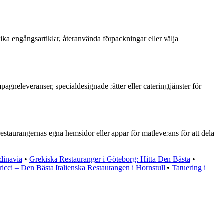
ka engångsartiklar, återanvända förpackningar eller välja
gneleveranser, specialdesignade rätter eller cateringtjänster för
taurangernas egna hemsidor eller appar för matleverans för att dela
dinavia
•
Grekiska Restauranger i Göteborg: Hitta Den Bästa
•
cci – Den Bästa Italienska Restaurangen i Hornstull
•
Tatuering i