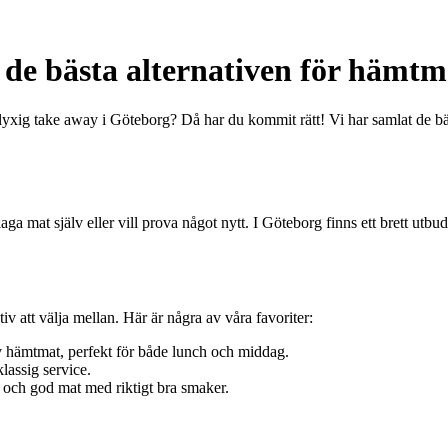
de bästa alternativen för hämtma
e lyxig take away i Göteborg? Då har du kommit rätt! Vi har samlat de bä
 laga mat själv eller vill prova något nytt. I Göteborg finns ett brett ut
iv att välja mellan. Här är några av våra favoriter:
v hämtmat, perfekt för både lunch och middag.
lassig service.
b och god mat med riktigt bra smaker.