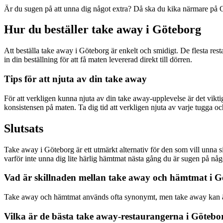
Är du sugen på att unna dig något extra? Då ska du kika närmare på Göt
Hur du beställer take away i Göteborg
Att beställa take away i Göteborg är enkelt och smidigt. De flesta res
in din beställning för att få maten levererad direkt till dörren.
Tips för att njuta av din take away
För att verkligen kunna njuta av din take away-upplevelse är det viktig
konsistensen på maten. Ta dig tid att verkligen njuta av varje tugga o
Slutsats
Take away i Göteborg är ett utmärkt alternativ för den som vill unna s
varför inte unna dig lite härlig hämtmat nästa gång du är sugen på någ
Vad är skillnaden mellan take away och hämtmat i 
Take away och hämtmat används ofta synonymt, men take away kan äve
Vilka är de bästa take away-restaurangerna i Götebor