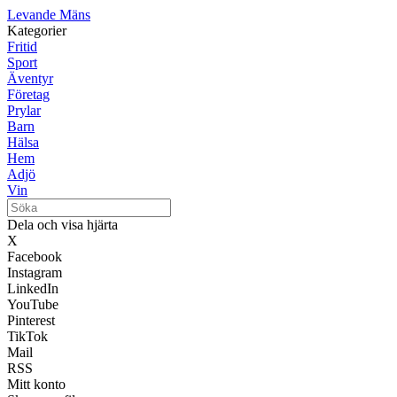
Levande Mäns
Kategorier
Fritid
Sport
Äventyr
Företag
Prylar
Barn
Hälsa
Hem
Adjö
Vin
Dela och visa hjärta
X
Facebook
Instagram
LinkedIn
YouTube
Pinterest
TikTok
Mail
RSS
Mitt konto