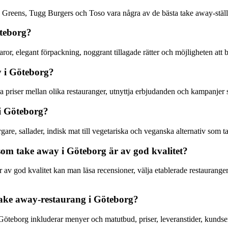
y Greens, Tugg Burgers och Toso vara några av de bästa take away-stäl
öteborg?
r, elegant förpackning, noggrant tillagade rätter och möjligheten att b
y i Göteborg?
a priser mellan olika restauranger, utnyttja erbjudanden och kampanjer sa
 i Göteborg?
gare, sallader, indisk mat till vegetariska och veganska alternativ som 
om take away i Göteborg är av god kvalitet?
är av god kvalitet kan man läsa recensioner, välja etablerade restauran
take away-restaurang i Göteborg?
Göteborg inkluderar menyer och matutbud, priser, leveranstider, kundser