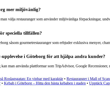
org mer miljövänlig?
 man välja restauranger som använder miljövänliga förpackningar, undvi
r speciella tillfällen?
öteborg såsom gourmetrestauranger som erbjuder exklusiva menyer, champa
upplevelse i Göteborg för att hjälpa andra kunder?
 kan man använda plattformar som TripAdvisor, Google Recensioner, res
 på Roslagsgatan: En vinbar med karaktär
•
Restauranger i Mall of Scan
r
•
Kebab i Göteborg – Hitta den bästa kebaben i staden
•
Upptäck Capri