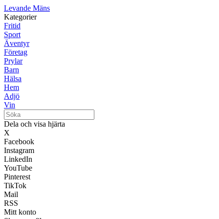
Levande Mäns
Kategorier
Fritid
Sport
Äventyr
Företag
Prylar
Barn
Hälsa
Hem
Adjö
Vin
Dela och visa hjärta
X
Facebook
Instagram
LinkedIn
YouTube
Pinterest
TikTok
Mail
RSS
Mitt konto