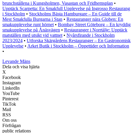
brunchställena i Kungsholmen, Vasastan och Fridhemsplan
•
Upptäck Scarpetta: En Smakfull Upplevelse på Ingrosso Restaurang
i Stockholm
•
Stockholms Bästa Hamburgare – En Guide till de
Mest Smakfulla Burgarna i Stan
•
Restauranger nära Globen: En
smakupplevelse runt hörnet
•
Bombay Street Göteborg – En kryddig
smakupplevelse på Ånäsvägen
•
Restauranger i Norrtälje: Upptäck
matställen med utsikt vid vattnet
•
Nyårsfirande i Stockholm
2023/2024
•
Utforska Skärgårdens Restauranger – En Gastronomisk
Upplevelse
•
Arket Butik i Stockholm – Öppettider och Information
•
Levande Mäns
Dela och visa hjärta
X
Facebook
Instagram
LinkedIn
YouTube
Pinterest
TikTok
Mail
RSS
Om oss
Förfrågan
public relations