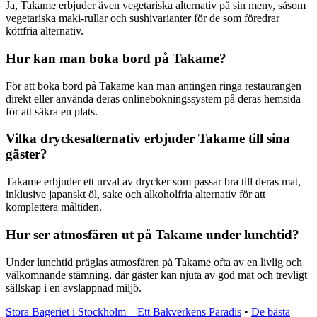
Ja, Takame erbjuder även vegetariska alternativ på sin meny, såsom
vegetariska maki-rullar och sushivarianter för de som föredrar
köttfria alternativ.
Hur kan man boka bord på Takame?
För att boka bord på Takame kan man antingen ringa restaurangen
direkt eller använda deras onlinebokningssystem på deras hemsida
för att säkra en plats.
Vilka dryckesalternativ erbjuder Takame till sina
gäster?
Takame erbjuder ett urval av drycker som passar bra till deras mat,
inklusive japanskt öl, sake och alkoholfria alternativ för att
komplettera måltiden.
Hur ser atmosfären ut på Takame under lunchtid?
Under lunchtid präglas atmosfären på Takame ofta av en livlig och
välkomnande stämning, där gäster kan njuta av god mat och trevligt
sällskap i en avslappnad miljö.
Stora Bageriet i Stockholm – Ett Bakverkens Paradis
•
De bästa