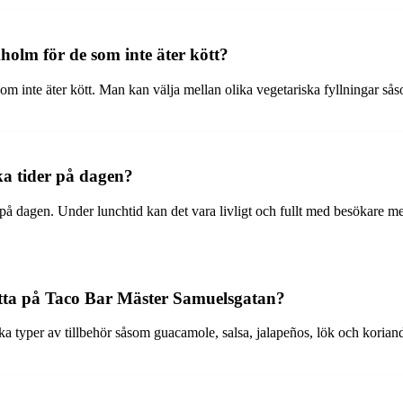
kholm för de som inte äter kött?
 som inte äter kött. Man kan välja mellan olika vegetariska fyllningar s
ka tider på dagen?
å dagen. Under lunchtid kan det vara livligt och fullt med besökare me
hitta på Taco Bar Mäster Samuelsgatan?
ka typer av tillbehör såsom guacamole, salsa, jalapeños, lök och korian