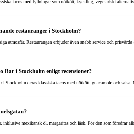
ssiska tacos med fyllningar som nötkött, kyckling, vegetariskt alternat
knande restauranger i Stockholm?
ga atmosfär. Restaurangen erbjuder även snabb service och prisvärda al
o Bar i Stockholm enligt recensioner?
Bar i Stockholm deras klassiska tacos med nötkött, guacamole och sals
muelsgatan?
inklusive mexikansk öl, margaritas och läsk. För den som föredrar alkoho