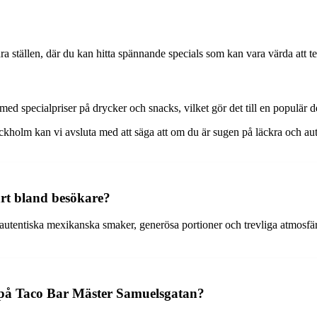
ställen, där du kan hitta spännande specials som kan vara värda att tes
 specialpriser på drycker och snacks, vilket gör det till en populär dest
kholm kan vi avsluta med att säga att om du är sugen på läckra och aute
ärt bland besökare?
autentiska mexikanska smaker, generösa portioner och trevliga atmosfär
ta på Taco Bar Mäster Samuelsgatan?