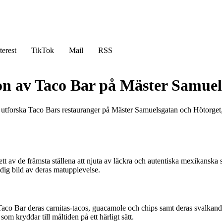
terest
TikTok
Mail
RSS
on av Taco Bar på Mäster Samuel
tforska Taco Bars restauranger på Mäster Samuelsgatan och Hötorget, o
ett av de främsta ställena att njuta av läckra och autentiska mexikanska
dig bild av deras matupplevelse.
aco Bar deras carnitas-tacos, guacamole och chips samt deras svalkand
om kryddar till måltiden på ett härligt sätt.