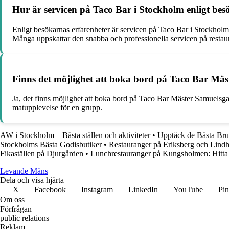
Hur är servicen på Taco Bar i Stockholm enligt bes
Enligt besökarnas erfarenheter är servicen på Taco Bar i Stockhol
Många uppskattar den snabba och professionella servicen på restau
Finns det möjlighet att boka bord på Taco Bar Mäst
Ja, det finns möjlighet att boka bord på Taco Bar Mäster Samuelsgata
matupplevelse för en grupp.
AW i Stockholm – Bästa ställen och aktiviteter
•
Upptäck de Bästa Bru
Stockholms Bästa Godisbutiker
•
Restauranger på Eriksberg och Lind
Fikaställen på Djurgården
•
Lunchrestauranger på Kungsholmen: Hitta d
Levande Mäns
Dela och visa hjärta
X
Facebook
Instagram
LinkedIn
YouTube
Pin
Om oss
Förfrågan
public relations
Reklam