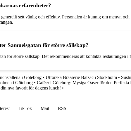
ökarnas erfarenheter?
m generellt sett vänlig och effektiv. Personalen är kunnig om menyn oc
rangen.
er Samuelsgatan för större sällskap?
n för större sällskap. Det rekommenderas att kontakta restaurangen i för
nchställena i Göteborg
•
Utforska Brasserie Balzac i Stockholm
•
Sushi
holmen i Göteborg
•
Caféer i Göteborg: Mysiga Oaser för den Perfekta
in nya favorit för dagens lunch!
•
terest
TikTok
Mail
RSS