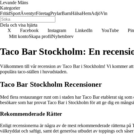
Levande Mäns
Kategorier
Fritid
Sport
Äventyr
Företag
Prylar
Barn
Hälsa
Hem
Adjö
Vin
Dela och visa hjärta
X
Facebook
Instagram
LinkedIn
YouTube
Pin
Mitt konto
Skapa profil
Nyhetsbrev
Taco Bar Stockholm: En recensi
Välkommen till vår recension av Taco Bar i Stockholm! Vi kommer att u
populära taco-ställen i huvudstaden.
Taco Bar Stockholm Recensioner
Med flera restauranger runt om i staden har Taco Bar etablerat sig som 
besökare som har provat Taco Bar i Stockholm för att ge dig en mångsi
Rekommenderade Rätter
Enligt recensionerna är några av de mest rekommenderade rätterna på T
välkryddat och saftigt, samt det generösa utbudet av toppings och såser s