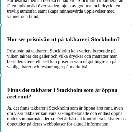
Fördelarna med att besöka en takbar i Stockholm inkluderar att
få en unik utsikt över staden, njuta av god mat och dryck i en
trevlig atmosfär, samt skapa minnesvärda upplevelser med
vänner och familj.
Hur ser prisnivån ut på takbarer i Stockholm?
Prisnivån på takbarer i Stockholm kan variera beroende på
vilken takbar det gäller och vilka drycker och maträtter man
beställer. Generellt sett kan priserna vara något högre än på
vanliga barer och restauranger på marknivå.
Finns det takbarer i Stockholm som är öppna
året runt?
Ja, det finns takbarer i Stockholm som är öppna året runt, även
om vissa takbarer kan vara säsongsbetonade och endast öppna
under sommarmånaderna. Det är bäst att kontrollera takbarernas
öppettider på deras webbplatser för aktuell information.