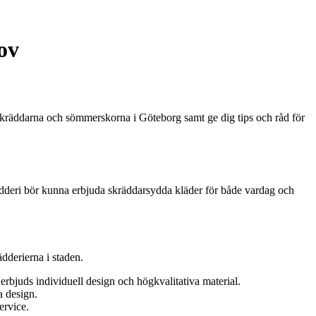
ov
a skräddarna och sömmerskorna i Göteborg samt ge dig tips och råd för
krädderi bör kunna erbjuda skräddarsydda kläder för både vardag och
dderierna i staden.
rbjuds individuell design och högkvalitativa material.
a design.
ervice.