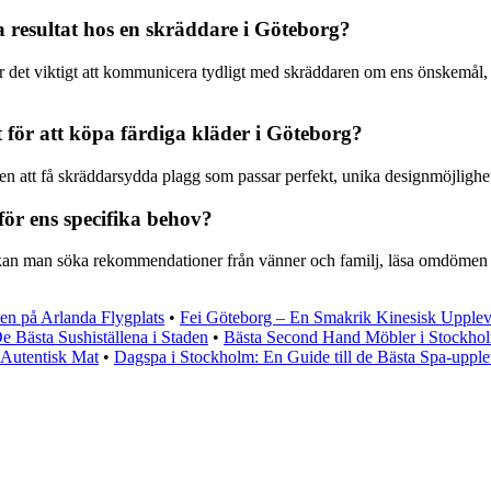
 resultat hos en skräddare i Göteborg?
 är det viktigt att kommunicera tydligt med skräddaren om ens önskemål, 
t för att köpa färdiga kläder i Göteborg?
en att få skräddarsydda plagg som passar perfekt, unika designmöjlighe
ör ens specifika behov?
 kan man söka rekommendationer från vänner och familj, läsa omdömen onl
en på Arlanda Flygplats
•
Fei Göteborg – En Smakrik Kinesisk Upplev
e Bästa Sushiställena i Staden
•
Bästa Second Hand Möbler i Stockho
 Autentisk Mat
•
Dagspa i Stockholm: En Guide till de Bästa Spa-upple