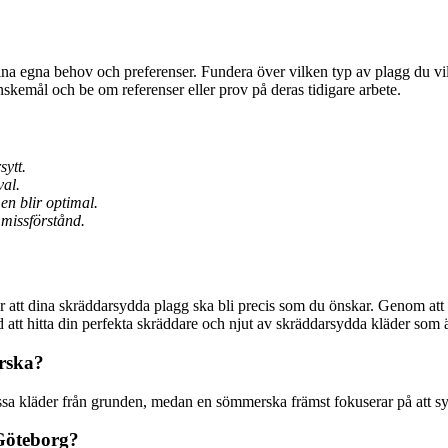
 dina egna behov och preferenser. Fundera över vilken typ av plagg du vil
nskemål och be om referenser eller prov på deras tidigare arbete.
sytt.
val.
en blir optimal.
missförstånd.
 för att dina skräddarsydda plagg ska bli precis som du önskar. Genom a
tid att hitta din perfekta skräddare och njut av skräddarsydda kläder som ä
rska?
ssa kläder från grunden, medan en sömmerska främst fokuserar på att sy o
 Göteborg?