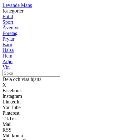
Levande Mäns
Kategorier
Fritid
Sport
Äventyr
Företag
Prylar
Barn
Hälsa
Hem
Adjö
Vin
Dela och visa hjärta
X
Facebook
Instagram
LinkedIn
YouTube
Pinterest
TikTok
Mail
RSS
Mitt konto