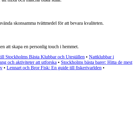
använda skonsamma tvättmedel för att bevara kvaliteten.
ten att skapa en personlig touch i hemmet.
ill Stockholms Bästa Klubbar och Uteställen
•
Nattklubbar i
g och aktiviteter att utforska
•
Stockholms bästa barer: Hitta de mest
iv
•
Lennart och Bror Fisk: En guide till fiskerivarlden
•