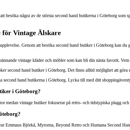
tt besöka några av de största second hand butikerna i Göteborg som speci
för Vintage Älskare
 upplevelse. Genom att besöka second hand butiker i Göteborg kan du ge 
pännande vintage kläder och möbler som kan bli din nästa favorit. Vem v
ker second hand butiker i Göteborg. Det finns alltid möjlighet att göra 
bästa second hand butikerna i Göteborg. Lycka till med ditt shoppingävent
tiker i Göteborg?
r medan vintage butiker fokuserar på retro- och tidstypiska plagg och a
Göteborg?
uderar Emmaus Björkå, Myrorna, Beyond Retro och Humana Second Han