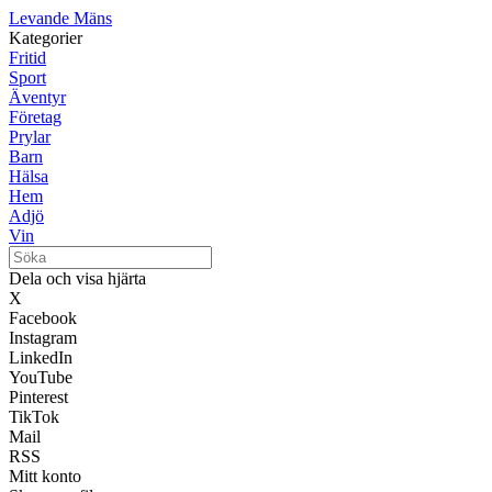
Levande Mäns
Kategorier
Fritid
Sport
Äventyr
Företag
Prylar
Barn
Hälsa
Hem
Adjö
Vin
Dela och visa hjärta
X
Facebook
Instagram
LinkedIn
YouTube
Pinterest
TikTok
Mail
RSS
Mitt konto