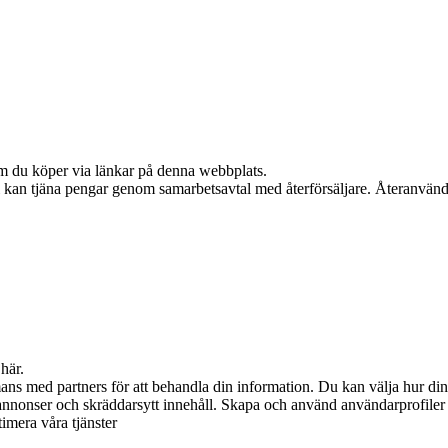
 om du köper via länkar på denna webbplats.
Vi kan tjäna pengar genom samarbetsavtal med återförsäljare. Återanvänd
här.
s med partners för att behandla din information. Du kan välja hur din
annonser och skräddarsytt innehåll. Skapa och använd användarprofiler f
timera våra tjänster