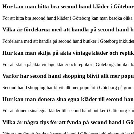
Hur kan man hitta bra second hand kläder i Götebo
För att hitta bra second hand kläder i Göteborg kan man besöka olika b
Vilka är fördelarna med att handla på second hand b
Fördelarna med att handla på second hand butiker i Göteborg inkluder
Hur kan man skilja på äkta vintage kläder och replik
För att skilja på äkta vintage kläder och replikor i Göteborgs butiker k
Varför har second hand shopping blivit allt mer popu
Second hand shopping har blivit allt mer populärt i Göteborg på grund
Hur kan man donera sina egna kläder till second han
För att donera sina egna kläder till second hand butiker i Göteborg ka
Vilka är några tips för att fynda på second hand i G
Några tips för att fynda på second hand i Göteborg inkluderar att ha t