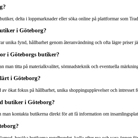
rg?
utiker, delta i loppmarknader eller söka online på plattformar som Trad
utiker i Göteborg?
ar unika fynd, hållbarhet genom återanvändning och ofta lägre priser j
or i Göteborgs butiker?
an man titta på materialkvalitet, sömnadsteknik och eventuella märkningar
lärt i Göteborg?
 av ökat fokus på hållbarhet, unika shoppingupplevelser och intresset fö
d butiker i Göteborg?
n man kontakta butikerna direkt för att få information om insamlingsplat
öteborg?
ålamod, besöka butikerna regelbundet, kolla efter rea och vara öppen för 