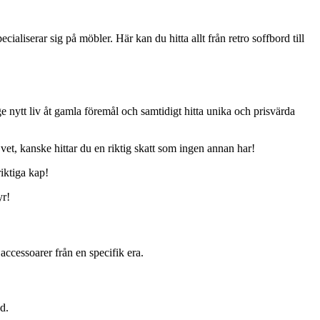
aliserar sig på möbler. Här kan du hitta allt från retro soffbord till
nytt liv åt gamla föremål och samtidigt hitta unika och prisvärda
et, kanske hittar du en riktig skatt som ingen annan har!
riktiga kap!
yr!
ccessoarer från en specifik era.
d.