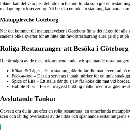
Ibland kan det vara just det udda och annorlunda som gör en restaurang
matlagning och servering. Att besöka en udda restaurang kan vara som a
Matupplevelse Göteborg
När det kommer till matupplevelser i Göteborg finns det något för alla s
stadens olika kvarter för att hitta din favoritrestaurang eller ge dig ut 
Roliga Restauranger att Besöka i Göteborg
Här är några av de mest rekommenderade och spännande restaurangern
Räkan & Tåget – En restaurang där du får din mat levererad på ett
Peek-a-boo – Där du serveras i totalt mörker för en unik smakup
Spice of Life – Ett ställe där du själv får koka din mat vid bordet.
Bubble Bliss – För en magiskt bubblig måltid med mängder av 
Avslutande Tankar
Oavsett om du är ute efter en rolig restaurang, en annorlunda matuppleve
scen och låt dig överraskas av de udda och spännande restaurangerna s