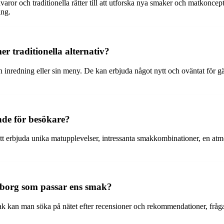
aror och traditionella rätter till att utforska nya smaker och matkoncept. 
ing.
r traditionella alternativ?
in inredning eller sin meny. De kan erbjuda något nytt och oväntat för g
nde för besökare?
 erbjuda unika matupplevelser, intressanta smakkombinationer, en atmo
eborg som passar ens smak?
ak kan man söka på nätet efter recensioner och rekommendationer, fråga 