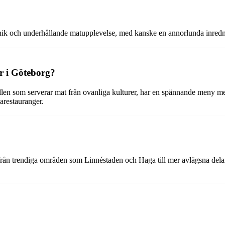
unik och underhållande matupplevelse, med kanske en annorlunda inredni
r i Göteborg?
llen som serverar mat från ovanliga kulturer, har en spännande meny 
arestauranger.
 från trendiga områden som Linnéstaden och Haga till mer avlägsna dela