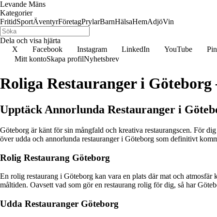
Levande Mäns
Kategorier
Fritid
Sport
Äventyr
Företag
Prylar
Barn
Hälsa
Hem
Adjö
Vin
Dela och visa hjärta
X
Facebook
Instagram
LinkedIn
YouTube
Pin
Mitt konto
Skapa profil
Nyhetsbrev
Roliga Restauranger i Göteborg
Upptäck Annorlunda Restauranger i Göteb
Göteborg är känt för sin mångfald och kreativa restaurangscen. För dig s
över udda och annorlunda restauranger i Göteborg som definitivt komme
Rolig Restaurang Göteborg
En rolig restaurang i Göteborg kan vara en plats där mat och atmosfär ko
måltiden. Oavsett vad som gör en restaurang rolig för dig, så har Göte
Udda Restauranger Göteborg