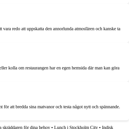
tt vara redo att uppskatta den annorlunda atmosfären och kanske ta
 eller kolla om restaurangen har en egen hemsida där man kan göra
mt för att bredda sina matvanor och testa något nytt och spännande.
a skräddaren för dina behov
•
Lunch i Stockholm City
•
Indisk