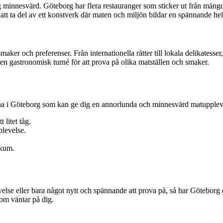
 minnesvärd. Göteborg har flera restauranger som sticker ut från mängde
tt ta del av ett konstverk där maten och miljön bildar en spännande hel
maker och preferenser. Från internationella rätter till lokala delikatess
på en gastronomisk turné för att prova på olika matställen och smaker.
a i Göteborg som kan ge dig en annorlunda och minnesvärd matupplev
 litet tåg.
plevelse.
skum.
lse eller bara något nytt och spännande att prova på, så har Göteborg def
om väntar på dig.