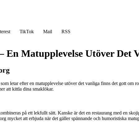
terest
TikTok
Mail
RSS
 – En Matupplevelse Utöver Det 
org
om letar efter en matupplevelse utöver det vanliga finns det gott om rol
r att kittla dina smaklökar.
mbineras på ett lekfullt sätt. Kanske är det en restaurang med en skojig
borg mycket att erbjuda när det gäller spännande och humoristiska matup