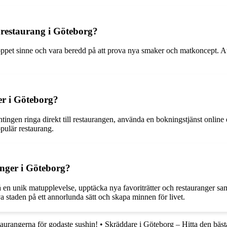
 restaurang i Göteborg?
 öppet sinne och vara beredd på att prova nya smaker och matkoncept. A
r i Göteborg?
ingen ringa direkt till restaurangen, använda en bokningstjänst online
opulär restaurang.
anger i Göteborg?
få en unik matupplevelse, upptäcka nya favoriträtter och restauranger sa
va staden på ett annorlunda sätt och skapa minnen för livet.
taurangerna för godaste sushin!
•
Skräddare i Göteborg – Hitta den bäst