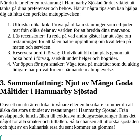
När du letar efter en restaurang i Hammarby Sjöstad är det viktigt att
tänka på dina preferenser och behov. Här är några tips som kan hjälpa
dig att hitta den perfekta matupplevelsen:
Utforska olika kök: Prova på olika restauranger som erbjuder
mat från olika delar av världen för att bredda dina matvanor.
Läs recensioner: Ta reda på vad andra gäster har att säga om
restaurangen för att få en bättre uppfattning om kvaliteten på
maten och servicen.
Reservera bord i förväg: Undvik att bli utan plats genom att
boka bord i förväg, särskilt under helger och högtider.
Var öppen för nya smaker: Våga testa på maträtter som du aldrig
tidigare har provat för en spännande matupplevelse.
3. Sammanfattning: Njut av Många Goda
Måltider i Hammarby Sjöstad
Oavsett om du är en lokal invånare eller en besökare kommer du att
älska det stora utbudet av restauranger i Hammarby Sjöstad. Från
avslappnade lunchställen till exklusiva middagsrestauranger finns det
något för alla smaker och tillfällen. Så ta chansen att utforska sjöstaden
och njut av en kulinarisk resa du sent kommer att glömma!