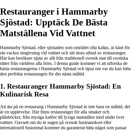
Restauranger i Hammarby
Sjöstad: Upptäck De Bästa
Matställena Vid Vattnet
Hammarby Sjöstad, eller sjöstaden som området ofta kallas, är känt för
sin vackra omgivning vid vattnet och sitt stora utbud av restauranger.
Här kan besökare njuta av allt från traditionell svensk mat till exotiska
rätter från världens alla hörn. I denna guide kommer vi att utforska de
bästa restaurangerna i Hammarby Sjöstad och tipsa om var du kan hitta
den perfekta restaurangen för din nästa måltid.
1. Restauranger Hammarby Sjöstad: En
Kulinarisk Resa
Att äta på en restaurang i Hammarby Sjöstad är inte bara en måltid, det
är en upplevelse. Här finns restauranger för alla smaker och
plånböcker, från mysiga kaféer till lyxiga matställen med utsikt över
vattnet. Oavsett om du är sugen på svensk husmanskost eller
internationell fusionmat kommer du garanterat hitta något som passar