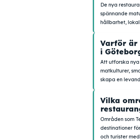
De nya restaura
spännande matu
hållbarhet, lok
Varför är
i Götebor
Att utforska ny
matkulturer, sma
skapa en levand
Vilka omr
restauran
Områden som Tea
destinationer f
och turister med