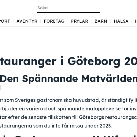
PORT
ÄVENTYR
FÖRETAG
PRYLAR
BARN
HÄLSA
tauranger i Göteborg 2
 Den Spännande Matvärlden
g
t som Sveriges gastronomiska huvudstad, är ständigt fyl
rbjuder en varierad och spännande matupplevelse för in
ar efter de senaste tillskotten till Göteborgs restaurangsc
estaurangerna som du inte får missa under 2023.