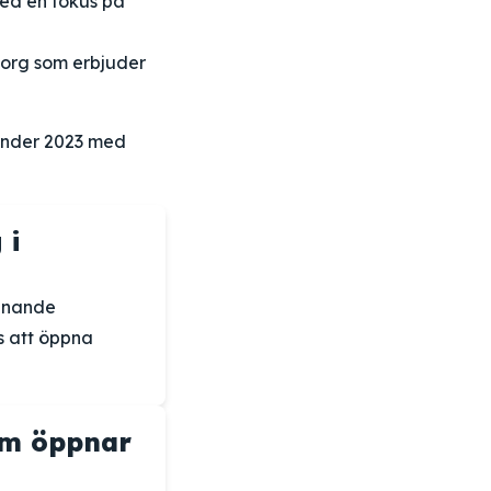
ed en fokus på
borg som erbjuder
under 2023 med
 i
ännande
s att öppna
om öppnar