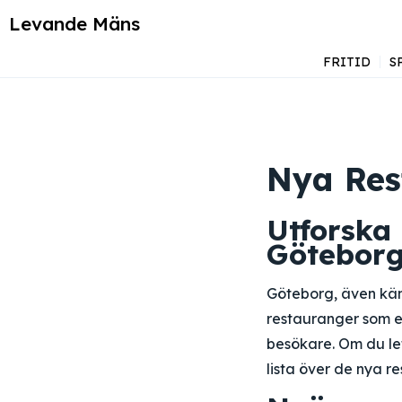
Levande Mäns
FRITID
S
Nya Res
Utforska
Götebor
Göteborg, även kän
restauranger som e
besökare. Om du let
lista över de nya r