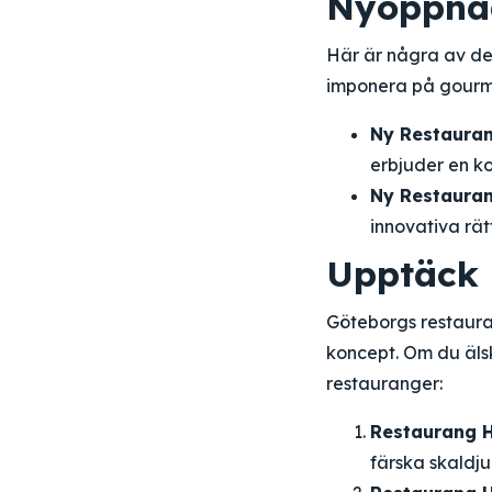
Nyöppnad
Här är några av de
imponera på gourm
Ny Restauran
erbjuder en k
Ny Restaura
innovativa rä
Upptäck 
Göteborgs restaura
koncept. Om du älsk
restauranger:
Restaurang 
färska skaldju