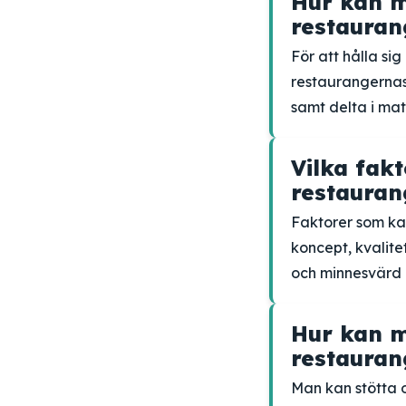
Hur kan m
restauran
För att hålla s
restaurangernas
samt delta i ma
Vilka fak
restauran
Faktorer som ka
koncept, kvalit
och minnesvärd 
Hur kan 
restauran
Man kan stötta 