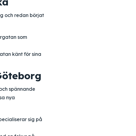
ka
g och redan börjat
ergatan som
tan känt för sina
Göteborg
 och spännande
ssa nya
ecialiserar sig på