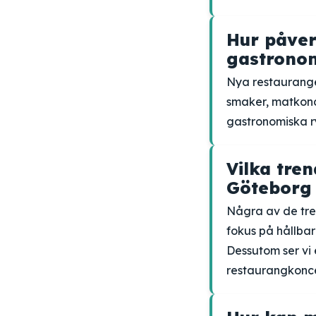
Hur påver
gastronom
Nya restauranger
smaker, matkonce
gastronomiska ry
Vilka tre
Göteborg 
Några av de tre
fokus på hållbar
Dessutom ser vi
restaurangkonc