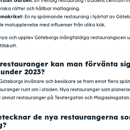
Urban Garden:
En trendig restaurang i stadens centrum m
iska rätter och hållbar matlagning.
makriket:
En ny spännande restaurang i hjärtat av Göte
e matupplevelse med influenser från olika kök.
 nya och upplev Göteborgs mångfaldiga restaurangscen 
llskott.
 restauranger kan man förvänta sig
under 2023?
Göteborgs invånare och besökare se fram emot flera sp
uranger runt om i staden. Nya restauranger som planera
d annat restauranger på Teatergatan och Magasinsgatan.
etecknar de nya restaurangerna s
g?