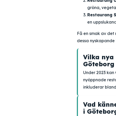
Restaurang 
gröna, vegetar
Restaurang S
en uppslukand
Få en smak av det
dessa nyskapande ti
Vilka nya
Göteborg 
Under 2023 kan 
nyöppnade resta
inkluderar blan
Vad känn
i Götebor