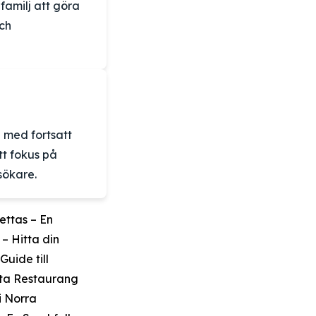
amilj att göra
ch
 med fortsatt
t fokus på
sökare.
ettas – En
– Hitta din
uide till
ta Restaurang
i Norra