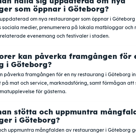
an hålla sig uppdaterad om nya
ger som öppnar i Göteborg?
ig uppdaterad om nya restauranger som öppnar i Göteborg
 sociala medier, prenumerera på lokala matbloggar och n
trelaterade evenemang och festivaler i staden.
torer kan påverka framgången för 
g i Göteborg?
n påverka framgången för en ny restaurang i Göteborg in
et på mat och service, marknadsföring, samt förmågan att
matupplevelse för gästerna.
man stötta och uppmuntra mångfal
ger i Göteborg?
och uppmuntra mångfalden av restauranger i Göteborg g