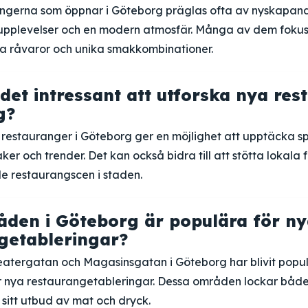
ngerna som öppnar i Göteborg präglas ofta av nyskapan
pplevelser och en modern atmosfär. Många av dem fokus
ala råvaror och unika smakkombinationer.
 det intressant att utforska nya re
g?
a restauranger i Göteborg ger en möjlighet att upptäcka 
ker och trender. Det kan också bidra till att stötta lokala
e restaurangscen i staden.
åden i Göteborg är populära för n
getableringar?
tergatan och Magasinsgatan i Göteborg har blivit popu
ör nya restaurangetableringar. Dessa områden lockar både
 sitt utbud av mat och dryck.