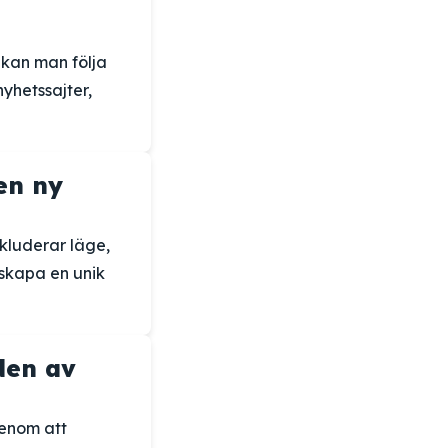
 kan man följa
yhetssajter,
en ny
kluderar läge,
 skapa en unik
den av
enom att