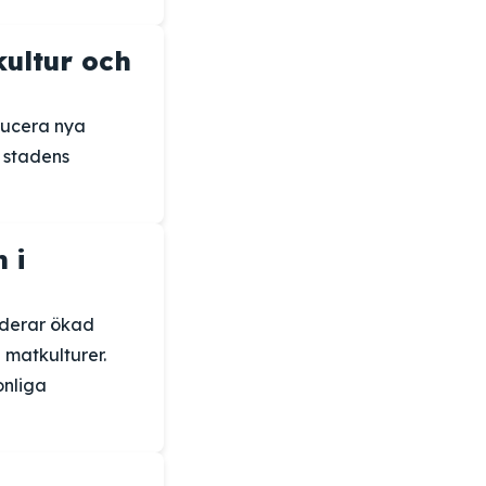
ultur och
oducera nya
a stadens
 i
uderar ökad
 matkulturer.
onliga