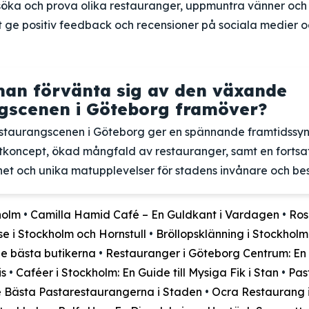
öka och prova olika restauranger, uppmuntra vänner och f
ge positiv feedback och recensioner på sociala medier o
an förvänta sig av den växande
gscenen i Göteborg framöver?
taurangscenen i Göteborg ger en spännande framtidssyn
oncept, ökad mångfald av restauranger, samt en fortsat
rhet och unika matupplevelser för stadens invånare och be
holm
•
Camilla Hamid Café – En Guldkant i Vardagen
•
Ros
se i Stockholm och Hornstull
•
Bröllopsklänning i Stockholm 
e bästa butikerna
•
Restauranger i Göteborg Centrum: En G
is
•
Caféer i Stockholm: En Guide till Mysiga Fik i Stan
•
Pas
e Bästa Pastarestaurangerna i Staden
•
Ocra Restaurang 