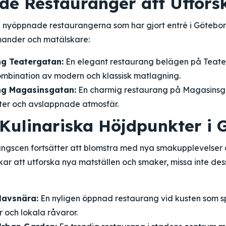
e Restauranger att Utfors
 nyöppnade restaurangerna som har gjort entré i Götebor
ander och matälskare:
g Teatergatan:
En elegant restaurang belägen på Teat
ombination av modern och klassisk matlagning.
ng Magasinsgatan:
En charmig restaurang på Magasinsga
tter och avslappnade atmosfär.
Kulinariska Höjdpunkter i 
ngscen fortsätter att blomstra med nya smakupplevelser
ar att utforska nya matställen och smaker, missa inte de
Havsnära:
En nyligen öppnad restaurang vid kusten som sp
r och lokala råvaror.