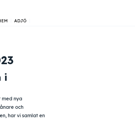
HEM
ADJÖ
023
 i
lt med nya
vånare och
en, har vi samlat en