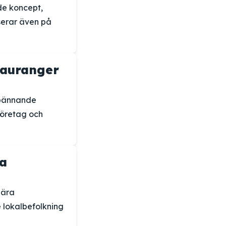
de koncept,
erar även på
stauranger
spännande
 företag och
ya
lära
 lokalbefolkning