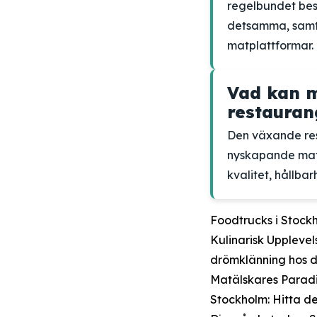
regelbundet bes
detsamma, samt 
matplattformar.
Vad kan m
restauran
Den växande res
nyskapande matk
kvalitet, hållba
Foodtrucks i Stock
Kulinarisk Upplevel
drömklänning hos d
Matälskares Parad
Stockholm: Hitta d