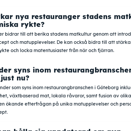
kar nya restauranger stadens matk
iska rykte?
 bidrar till att berika stadens matkultur genom att intr
pt och matupplevelser. De kan också bidra till att stärk
kte och locka matentusiaster från när och fjärran.
nder syns inom restaurangbranschen
just nu?
nder som syns inom restaurangbranschen i Göteborg inkl
het, växtbaserad mat, lokala råvaror, samt fusion av olika
 en ökande efterfrågan på unika matupplevelser och pers
ept.