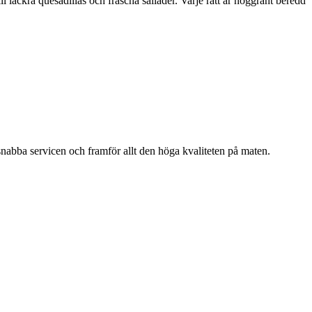
ll läckra quesadillas och fräscha sallader. Varje rätt är noggrant beredd
nabba servicen och framför allt den höga kvaliteten på maten.