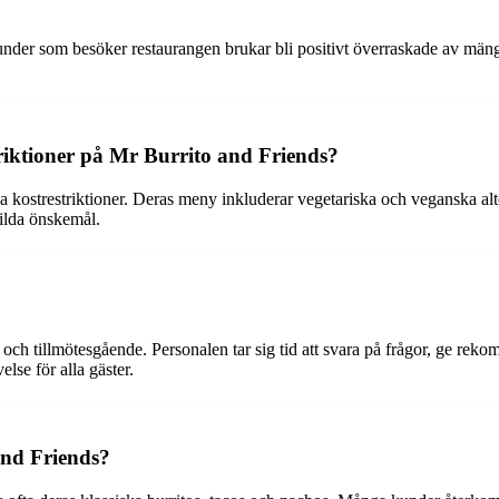
under som besöker restaurangen brukar bli positivt överraskade av mäng
triktioner på Mr Burrito and Friends?
 kostrestriktioner. Deras meny inkluderar vegetariska och veganska altern
ilda önskemål.
ch tillmötesgående. Personalen tar sig tid att svara på frågor, ge rekomm
lse för alla gäster.
and Friends?