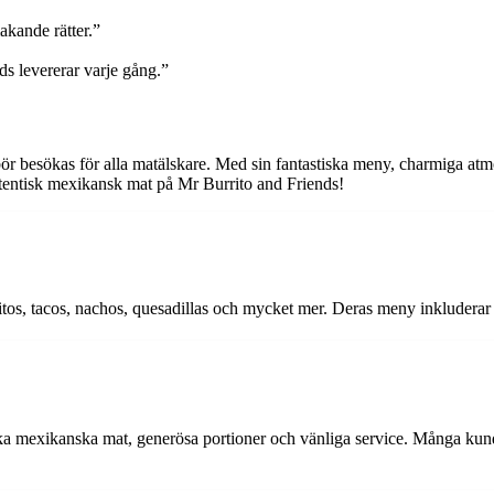
akande rätter.”
ds levererar varje gång.”
r besökas för alla matälskare. Med sin fantastiska meny, charmiga atmo
utentisk mexikansk mat på Mr Burrito and Friends!
itos, tacos, nachos, quesadillas och mycket mer. Deras meny inkluderar 
tiska mexikanska mat, generösa portioner och vänliga service. Många ku