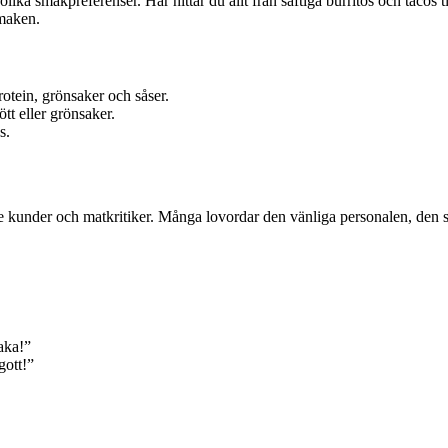
ka smakpreferenser. Här hittar du allt från saftiga burritos och tacos ti
smaken.
otein, grönsaker och såser.
ött eller grönsaker.
s.
e kunder och matkritiker. Många lovordar den vänliga personalen, den s
aka!”
gott!”