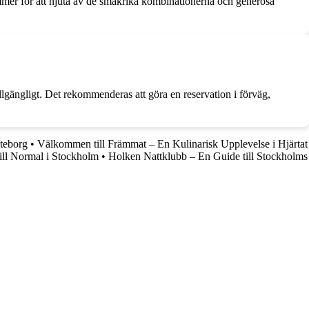
ommer för att njuta av de smakrika kombinationerna och generösa
llgängligt. Det rekommenderas att göra en reservation i förväg,
teborg
•
Välkommen till Främmat – En Kulinarisk Upplevelse i Hjärtat
ill Normal i Stockholm
•
Holken Nattklubb – En Guide till Stockholms