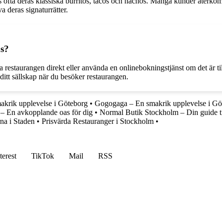
s ofta deras klassiska burritos, tacos och nachos. Många kunder återk
a deras signaturrätter.
s?
restaurangen direkt eller använda en onlinebokningstjänst om det är ti
ör ditt sällskap när du besöker restaurangen.
krik upplevelse i Göteborg
•
Gogogaga – En smakrik upplevelse i Gö
– En avkopplande oas för dig
•
Normal Butik Stockholm – Din guide t
na i Staden
•
Prisvärda Restauranger i Stockholm
•
terest
TikTok
Mail
RSS