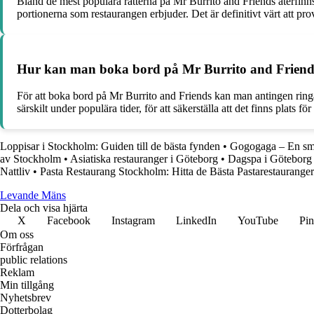
Bland de mest populära rätterna på Mr Burrito and Friends återfinn
portionerna som restaurangen erbjuder. Det är definitivt värt att prov
Hur kan man boka bord på Mr Burrito and Friend
För att boka bord på Mr Burrito and Friends kan man antingen ringa 
särskilt under populära tider, för att säkerställa att det finns plats f
Loppisar i Stockholm: Guiden till de bästa fynden
•
Gogogaga – En sma
av Stockholm
•
Asiatiska restauranger i Göteborg
•
Dagspa i Göteborg 
Nattliv
•
Pasta Restaurang Stockholm: Hitta de Bästa Pastarestauranger
Levande Mäns
Dela och visa hjärta
X
Facebook
Instagram
LinkedIn
YouTube
Pin
Om oss
Förfrågan
public relations
Reklam
Min tillgång
Nyhetsbrev
Dotterbolag