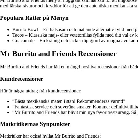
Mr Burrito and Friends meny är noggrant sammansatt för att tillgodose oli
med färska råvaror och kryddor för att ge den autentiska mexikanska 
Populära Rätter på Menyn
Burrito Bowl – En hälsosam och mättande alternativ fylld med pr
Tacos – Klassiska majs- eller vetetortillas fyllda med ditt val av k
Guacamole – En krämig och läcker dip gjord av mogna avokado
Mr Burrito and Friends Recensioner
Mr Burrito and Friends har fått en mängd positiva recensioner från båd
Kundrecensioner
Här är några utdrag från kundrecensioner:
”Bästa mexikanska maten i stan! Rekommenderas varmt!”
”Fantastisk service och suveräna smaker. Kommer definitivt tillb
”Mr Burrito and Friends har blivit min nya favoritrestaurang. Så 
Matkritikernas Synpunkter
Matkritiker har också hyllat Mr Burrito and Friends: