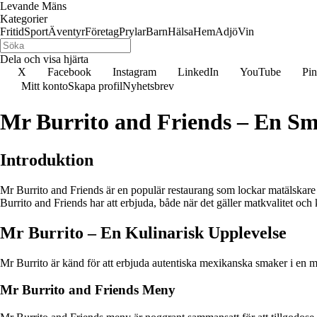
Levande Mäns
Kategorier
Fritid
Sport
Äventyr
Företag
Prylar
Barn
Hälsa
Hem
Adjö
Vin
Dela och visa hjärta
X
Facebook
Instagram
LinkedIn
YouTube
Pin
Mitt konto
Skapa profil
Nyhetsbrev
Mr Burrito and Friends – En Sm
Introduktion
Mr Burrito and Friends är en populär restaurang som lockar matälskare 
Burrito and Friends har att erbjuda, både när det gäller matkvalitet och
Mr Burrito – En Kulinarisk Upplevelse
Mr Burrito är känd för att erbjuda autentiska mexikanska smaker i en m
Mr Burrito and Friends Meny