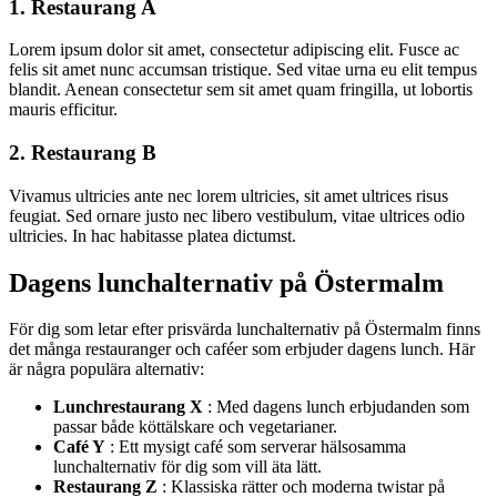
1. Restaurang A
Lorem ipsum dolor sit amet, consectetur adipiscing elit. Fusce ac
felis sit amet nunc accumsan tristique. Sed vitae urna eu elit tempus
blandit. Aenean consectetur sem sit amet quam fringilla, ut lobortis
mauris efficitur.
2. Restaurang B
Vivamus ultricies ante nec lorem ultricies, sit amet ultrices risus
feugiat. Sed ornare justo nec libero vestibulum, vitae ultrices odio
ultricies. In hac habitasse platea dictumst.
Dagens lunchalternativ på Östermalm
För dig som letar efter prisvärda lunchalternativ på Östermalm finns
det många restauranger och caféer som erbjuder dagens lunch. Här
är några populära alternativ:
Lunchrestaurang X
: Med dagens lunch erbjudanden som
passar både köttälskare och vegetarianer.
Café Y
: Ett mysigt café som serverar hälsosamma
lunchalternativ för dig som vill äta lätt.
Restaurang Z
: Klassiska rätter och moderna twistar på