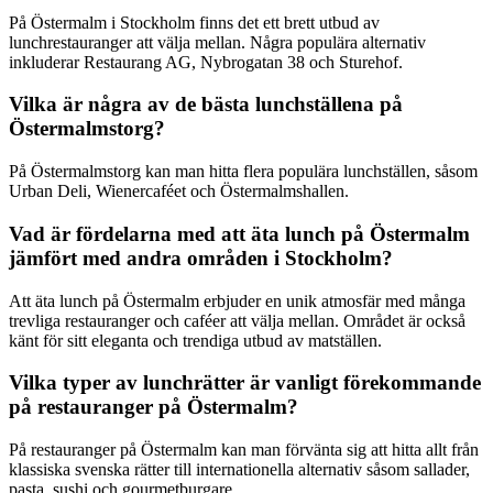
På Östermalm i Stockholm finns det ett brett utbud av
lunchrestauranger att välja mellan. Några populära alternativ
inkluderar Restaurang AG, Nybrogatan 38 och Sturehof.
Vilka är några av de bästa lunchställena på
Östermalmstorg?
På Östermalmstorg kan man hitta flera populära lunchställen, såsom
Urban Deli, Wienercaféet och Östermalmshallen.
Vad är fördelarna med att äta lunch på Östermalm
jämfört med andra områden i Stockholm?
Att äta lunch på Östermalm erbjuder en unik atmosfär med många
trevliga restauranger och caféer att välja mellan. Området är också
känt för sitt eleganta och trendiga utbud av matställen.
Vilka typer av lunchrätter är vanligt förekommande
på restauranger på Östermalm?
På restauranger på Östermalm kan man förvänta sig att hitta allt från
klassiska svenska rätter till internationella alternativ såsom sallader,
pasta, sushi och gourmetburgare.