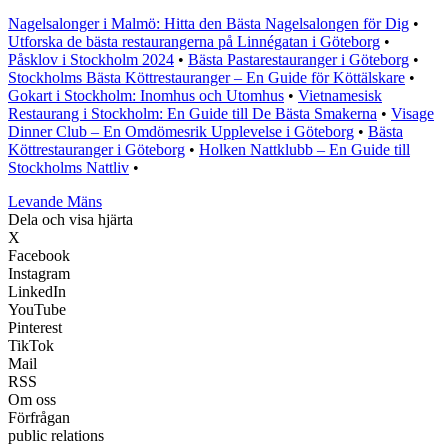
Nagelsalonger i Malmö: Hitta den Bästa Nagelsalongen för Dig
•
Utforska de bästa restaurangerna på Linnégatan i Göteborg
•
Påsklov i Stockholm 2024
•
Bästa Pastarestauranger i Göteborg
•
Stockholms Bästa Köttrestauranger – En Guide för Köttälskare
•
Gokart i Stockholm: Inomhus och Utomhus
•
Vietnamesisk
Restaurang i Stockholm: En Guide till De Bästa Smakerna
•
Visage
Dinner Club – En Omdömesrik Upplevelse i Göteborg
•
Bästa
Köttrestauranger i Göteborg
•
Holken Nattklubb – En Guide till
Stockholms Nattliv
•
Levande Mäns
Dela och visa hjärta
X
Facebook
Instagram
LinkedIn
YouTube
Pinterest
TikTok
Mail
RSS
Om oss
Förfrågan
public relations