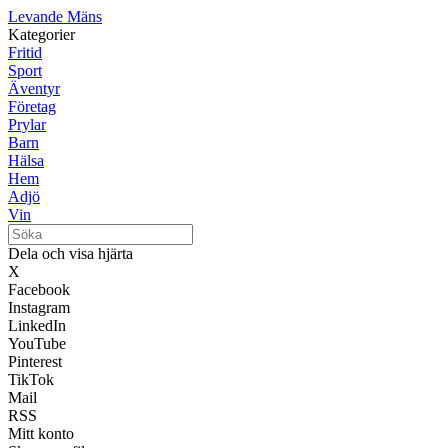
Levande Mäns
Kategorier
Fritid
Sport
Äventyr
Företag
Prylar
Barn
Hälsa
Hem
Adjö
Vin
Dela och visa hjärta
X
Facebook
Instagram
LinkedIn
YouTube
Pinterest
TikTok
Mail
RSS
Mitt konto