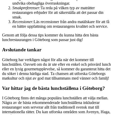
undvika obehagliga överraskningar.
Smakpreferenser:
Ta reda på vilken typ av maträtter
restaurangen erbjuder för att säkerställa att det passar din
smak.
Recensioner:
Läs recensioner från andra matälskare för att få
en bättre uppfattning om restaurangens kvalitet och service.
Genom att följa dessa tips kommer du kunna hitta den bästa
lunchrestaurangen i Göteborg som passar just dig!
Avslutande tankar
Göteborg har verkligen något för alla när det kommer till
lunchställen. Oavsett om du är ute efter en enkel och prisvärd lunch
eller en lyxig gourmetupplevelse, så kommer du garanterat hitta det
du söker i denna härliga stad. Ta chansen att utforska Göteborgs
matkultur och njut av god mat tillsammans med vänner och familj!
Var hittar jag de bästa lunchställena i Göteborg?
I Göteborg finns det många populära lunchställen att välja mellan.
Några av de bästa rekommenderade lunchställena inkluderar
restauranger som serverar allt från traditionell svensk mat till
internationella rätter. Du kan utforska områden som Avenyn, Haga,