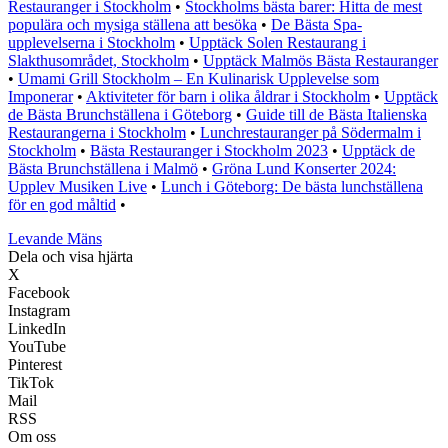
Restauranger i Stockholm
•
Stockholms bästa barer: Hitta de mest
populära och mysiga ställena att besöka
•
De Bästa Spa-
upplevelserna i Stockholm
•
Upptäck Solen Restaurang i
Slakthusområdet, Stockholm
•
Upptäck Malmös Bästa Restauranger
•
Umami Grill Stockholm – En Kulinarisk Upplevelse som
Imponerar
•
Aktiviteter för barn i olika åldrar i Stockholm
•
Upptäck
de Bästa Brunchställena i Göteborg
•
Guide till de Bästa Italienska
Restaurangerna i Stockholm
•
Lunchrestauranger på Södermalm i
Stockholm
•
Bästa Restauranger i Stockholm 2023
•
Upptäck de
Bästa Brunchställena i Malmö
•
Gröna Lund Konserter 2024:
Upplev Musiken Live
•
Lunch i Göteborg: De bästa lunchställena
för en god måltid
•
Levande Mäns
Dela och visa hjärta
X
Facebook
Instagram
LinkedIn
YouTube
Pinterest
TikTok
Mail
RSS
Om oss