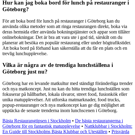
Hur kan jag boka bord för lunch på restauranger i
Göteborg?
För att boka bord för lunch på restauranger i Göteborg kan du
använda olika metoder som att ringa restaurangen direkt, boka via
deras hemsida eller använda bokningstjänster och appar som tillåter
onlinebokningar. Det är bra att vara ute i god tid, särskilt om du
planerar att besöka en populär restaurang eller under högtrafikstider.
Att boka bord på förhand kan säkerställa att du får en plats och en
trevlig lunchupplevelse.
Vilka är några av de trendiga lunchställena i
Göteborg just nu?
Göteborg har en levande matkultur med ständigt föränderliga trender
och nya matkoncept. Just nu kan du hitta trendiga lunchställen som
fokuserar på hållbarhet, lokala råvaror, street food, fusionkök eller
unika matupplevelser. Att utforska matmarknader, food trucks,
popup-restauranger och nya matkoncept kan ge dig möjlighet att
upptäcka de senaste trenderna inom lunchscenen i Göteborg.
Bästa Restaurangtipsen i Stockholm
•
De bästa restaurangerna i
Göteborg för en fantastisk matupplevelse
•
Nattklubbar i Stockholm:
En Guide till Stockholms Bästa Klubbar och Uteställen
•
Prisvärda