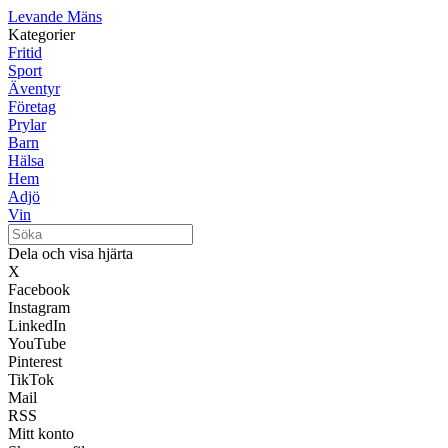
Levande Mäns
Kategorier
Fritid
Sport
Äventyr
Företag
Prylar
Barn
Hälsa
Hem
Adjö
Vin
Dela och visa hjärta
X
Facebook
Instagram
LinkedIn
YouTube
Pinterest
TikTok
Mail
RSS
Mitt konto