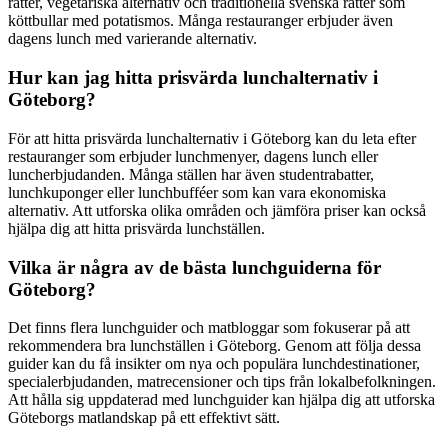
rätter, vegetariska alternativ och traditionella svenska rätter som
köttbullar med potatismos. Många restauranger erbjuder även
dagens lunch med varierande alternativ.
Hur kan jag hitta prisvärda lunchalternativ i
Göteborg?
För att hitta prisvärda lunchalternativ i Göteborg kan du leta efter
restauranger som erbjuder lunchmenyer, dagens lunch eller
luncherbjudanden. Många ställen har även studentrabatter,
lunchkuponger eller lunchbufféer som kan vara ekonomiska
alternativ. Att utforska olika områden och jämföra priser kan också
hjälpa dig att hitta prisvärda lunchställen.
Vilka är några av de bästa lunchguiderna för
Göteborg?
Det finns flera lunchguider och matbloggar som fokuserar på att
rekommendera bra lunchställen i Göteborg. Genom att följa dessa
guider kan du få insikter om nya och populära lunchdestinationer,
specialerbjudanden, matrecensioner och tips från lokalbefolkningen.
Att hålla sig uppdaterad med lunchguider kan hjälpa dig att utforska
Göteborgs matlandskap på ett effektivt sätt.