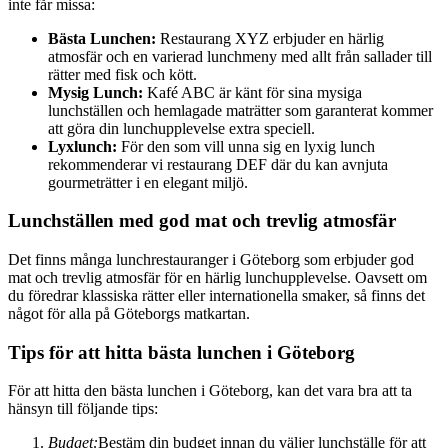
inte får missa:
Bästa Lunchen:
Restaurang XYZ erbjuder en härlig
atmosfär och en varierad lunchmeny med allt från sallader till
rätter med fisk och kött.
Mysig Lunch:
Kafé ABC är känt för sina mysiga
lunchställen och hemlagade maträtter som garanterat kommer
att göra din lunchupplevelse extra speciell.
Lyxlunch:
För den som vill unna sig en lyxig lunch
rekommenderar vi restaurang DEF där du kan avnjuta
gourmeträtter i en elegant miljö.
Lunchställen med god mat och trevlig atmosfär
Det finns många lunchrestauranger i Göteborg som erbjuder god
mat och trevlig atmosfär för en härlig lunchupplevelse. Oavsett om
du föredrar klassiska rätter eller internationella smaker, så finns det
något för alla på Göteborgs matkartan.
Tips för att hitta bästa lunchen i Göteborg
För att hitta den bästa lunchen i Göteborg, kan det vara bra att ta
hänsyn till följande tips:
Budget:
Bestäm din budget innan du väljer lunchställe för att