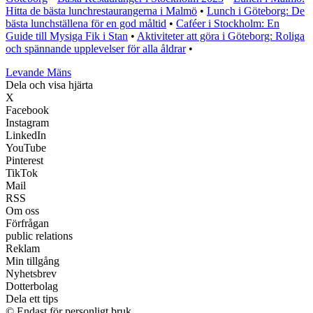
Hitta de bästa lunchrestaurangerna i Malmö
•
Lunch i Göteborg: De
bästa lunchställena för en god måltid
•
Caféer i Stockholm: En
Guide till Mysiga Fik i Stan
•
Aktiviteter att göra i Göteborg: Roliga
och spännande upplevelser för alla åldrar
•
Levande Mäns
Dela och visa hjärta
X
Facebook
Instagram
LinkedIn
YouTube
Pinterest
TikTok
Mail
RSS
Om oss
Förfrågan
public relations
Reklam
Min tillgång
Nyhetsbrev
Dotterbolag
Dela ett tips
© Endast för personligt bruk.