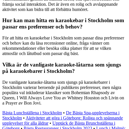
främja social interaktion. Det är även en rolig och avslappnande
aktivitet som kan bidra till att förbättra humöret.
Hur kan man hitta en karaokebar i Stockholm som
passar ens preferenser och behov?
För att hitta en karaokebar i Stockholm som passar dina preferenser
och behov kan du läsa recensioner online, fråga vänner om
rekommendationer eller besöka olika platser för att se vilken
atmosfär och låtutbud som passar dig bäst.
Vilka är de vanligaste karaoke-låtarna som sjungs
på karaokebarer i Stockholm?
De vanligaste karaoke-låtarna som sjungs på karaokebarer i
Stockholm varierar beroende på publikens preferenser, men några
populära val inkluderar klassiker som Bohemian Rhapsody av
Queen, I Will Always Love You av Whitney Houston och Livin on
a Prayer av Bon Jovi.
Bästa Lunchställena i Stockholm
•
De Bästa Spa-upplevelserna i
Stockholm
•
Aktiviteter att göra i Göteborg: Roliga och spännande
upplevelser för alla åldrar
•
Upptäck de Bästa Brunchställena i
Göteborg
•
Bästa Restauranger i Stockholm 2023
•
Lunch i Malmö: