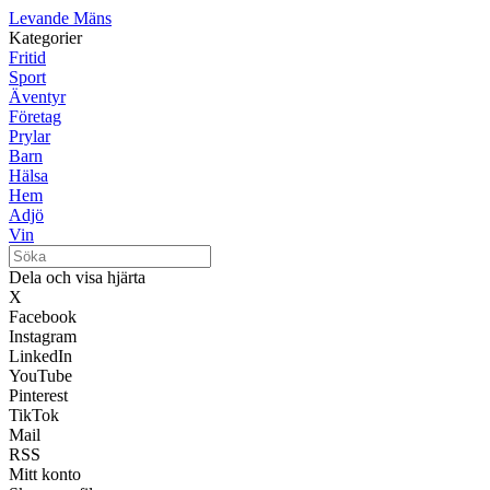
Levande Mäns
Kategorier
Fritid
Sport
Äventyr
Företag
Prylar
Barn
Hälsa
Hem
Adjö
Vin
Dela och visa hjärta
X
Facebook
Instagram
LinkedIn
YouTube
Pinterest
TikTok
Mail
RSS
Mitt konto