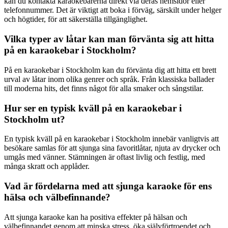
kan du kontakta karaokebarerna direkt via deras hemsidor eller
telefonnummer. Det är viktigt att boka i förväg, särskilt under helger
och högtider, för att säkerställa tillgänglighet.
Vilka typer av låtar kan man förvänta sig att hitta
på en karaokebar i Stockholm?
På en karaokebar i Stockholm kan du förvänta dig att hitta ett brett
urval av låtar inom olika genrer och språk. Från klassiska ballader
till moderna hits, det finns något för alla smaker och sångstilar.
Hur ser en typisk kväll på en karaokebar i
Stockholm ut?
En typisk kväll på en karaokebar i Stockholm innebär vanligtvis att
besökare samlas för att sjunga sina favoritlåtar, njuta av drycker och
umgås med vänner. Stämningen är oftast livlig och festlig, med
många skratt och applåder.
Vad är fördelarna med att sjunga karaoke för ens
hälsa och välbefinnande?
Att sjunga karaoke kan ha positiva effekter på hälsan och
välbefinnandet genom att minska stress, öka självförtroendet och