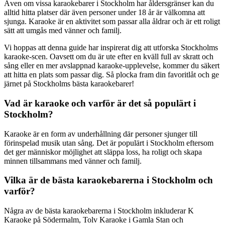
Även om vissa karaokebarer i Stockholm har åldersgränser kan du
alltid hitta platser där även personer under 18 år är välkomna att
sjunga. Karaoke är en aktivitet som passar alla åldrar och är ett roligt
sätt att umgås med vänner och familj.
Vi hoppas att denna guide har inspirerat dig att utforska Stockholms
karaoke-scen. Oavsett om du är ute efter en kväll full av skratt och
sång eller en mer avslappnad karaoke-upplevelse, kommer du säkert
att hitta en plats som passar dig. Så plocka fram din favoritlåt och ge
järnet på Stockholms bästa karaokebarer!
Vad är karaoke och varför är det så populärt i
Stockholm?
Karaoke är en form av underhållning där personer sjunger till
förinspelad musik utan sång. Det är populärt i Stockholm eftersom
det ger människor möjlighet att släppa loss, ha roligt och skapa
minnen tillsammans med vänner och familj.
Vilka är de bästa karaokebarerna i Stockholm och
varför?
Några av de bästa karaokebarerna i Stockholm inkluderar K
Karaoke på Södermalm, Tolv Karaoke i Gamla Stan och