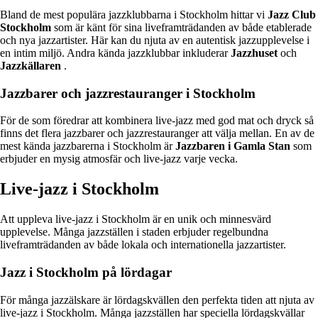
Bland de mest populära jazzklubbarna i Stockholm hittar vi
Jazz Club
Stockholm
som är känt för sina liveframträdanden av både etablerade
och nya jazzartister. Här kan du njuta av en autentisk jazzupplevelse i
en intim miljö. Andra kända jazzklubbar inkluderar
Jazzhuset
och
Jazzkällaren
.
Jazzbarer och jazzrestauranger i Stockholm
För de som föredrar att kombinera live-jazz med god mat och dryck så
finns det flera jazzbarer och jazzrestauranger att välja mellan. En av de
mest kända jazzbarerna i Stockholm är
Jazzbaren i Gamla Stan
som
erbjuder en mysig atmosfär och live-jazz varje vecka.
Live-jazz i Stockholm
Att uppleva live-jazz i Stockholm är en unik och minnesvärd
upplevelse. Många jazzställen i staden erbjuder regelbundna
liveframträdanden av både lokala och internationella jazzartister.
Jazz i Stockholm på lördagar
För många jazzälskare är lördagskvällen den perfekta tiden att njuta av
live-jazz i Stockholm. Många jazzställen har speciella lördagskvällar