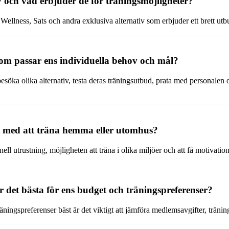
 och vad erbjuder de för träningsmöjligheter?
llness, Sats och andra exklusiva alternativ som erbjuder ett brett utb
om passar ens individuella behov och mål?
t besöka olika alternativ, testa deras träningsutbud, prata med personal
t med att träna hemma eller utomhus?
nell utrustning, möjligheten att träna i olika miljöer och att få motivati
det bästa för ens budget och träningspreferenser?
ningspreferenser bäst är det viktigt att jämföra medlemsavgifter, tränin