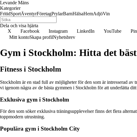
Levande Mäns
Kategorier
Fritid
Sport
Äventyr
Företag
Prylar
Barn
Hälsa
Hem
Adjö
Vin
Dela och visa hjärta
X
Facebook
Instagram
LinkedIn
YouTube
Pin
Mitt konto
Skapa profil
Nyhetsbrev
Gym i Stockholm: Hitta det bäs
Fitness i Stockholm
Stockholm är en stad full av möjligheter för den som är intresserad av t
vi igenom några av de bästa gymmen i Stockholm för att underlätta ditt 
Exklusiva gym i Stockholm
För den som söker exklusiva träningsupplevelser finns det flera altern
toppmodern utrustning.
Populära gym i Stockholm City