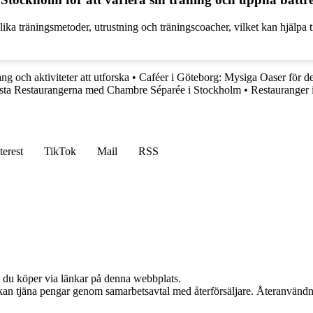
ika träningsmetoder, utrustning och träningscoacher, vilket kan hjälpa ti
 och aktiviteter att utforska
•
Caféer i Göteborg: Mysiga Oaser för d
ta Restaurangerna med Chambre Séparée i Stockholm
•
Restauranger 
terest
TikTok
Mail
RSS
om du köper via länkar på denna webbplats.
i kan tjäna pengar genom samarbetsavtal med återförsäljare. Återanvändn