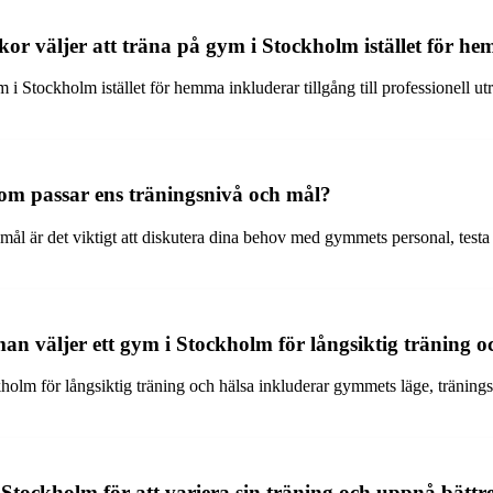
skor väljer att träna på gym i Stockholm istället för h
m i Stockholm istället för hemma inkluderar tillgång till professionell ut
om passar ens träningsnivå och mål?
 mål är det viktigt att diskutera dina behov med gymmets personal, test
man väljer ett gym i Stockholm för långsiktig träning o
kholm för långsiktig träning och hälsa inkluderar gymmets läge, träning
Stockholm för att variera sin träning och uppnå bättre