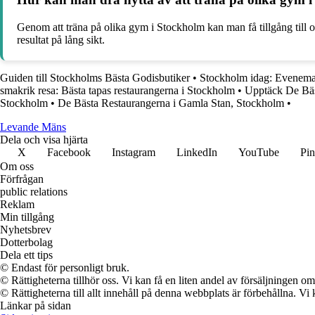
Genom att träna på olika gym i Stockholm kan man få tillgång till ol
resultat på lång sikt.
Guiden till Stockholms Bästa Godisbutiker
•
Stockholm idag: Evenemang
smakrik resa: Bästa tapas restaurangerna i Stockholm
•
Upptäck De Bäs
Stockholm
•
De Bästa Restaurangerna i Gamla Stan, Stockholm
•
Levande Mäns
Dela och visa hjärta
X
Facebook
Instagram
LinkedIn
YouTube
Pin
Om oss
Förfrågan
public relations
Reklam
Min tillgång
Nyhetsbrev
Dotterbolag
Dela ett tips
© Endast för personligt bruk.
© Rättigheterna tillhör oss. Vi kan få en liten andel av försäljningen 
© Rättigheterna till allt innehåll på denna webbplats är förbehållna. V
Länkar på sidan