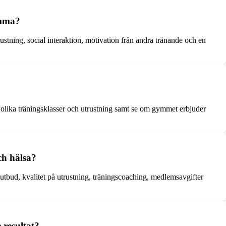
emma?
rustning, social interaktion, motivation från andra tränande och en
a olika träningsklasser och utrustning samt se om gymmet erbjuder
ch hälsa?
sutbud, kvalitet på utrustning, träningscoaching, medlemsavgifter
 resultat?