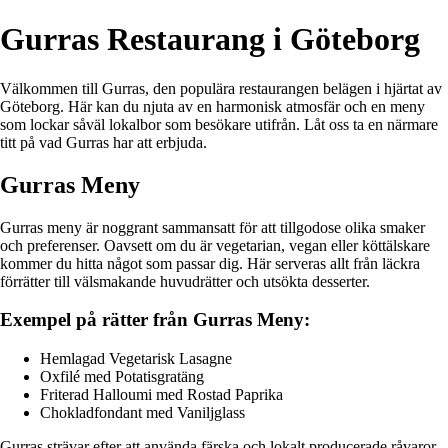
Gurras Restaurang i Göteborg
Välkommen till Gurras, den populära restaurangen belägen i hjärtat av
Göteborg. Här kan du njuta av en harmonisk atmosfär och en meny
som lockar såväl lokalbor som besökare utifrån. Låt oss ta en närmare
titt på vad Gurras har att erbjuda.
Gurras Meny
Gurras meny är noggrant sammansatt för att tillgodose olika smaker
och preferenser. Oavsett om du är vegetarian, vegan eller köttälskare
kommer du hitta något som passar dig. Här serveras allt från läckra
förrätter till välsmakande huvudrätter och utsökta desserter.
Exempel på rätter från Gurras Meny:
Hemlagad Vegetarisk Lasagne
Oxfilé med Potatisgratäng
Friterad Halloumi med Rostad Paprika
Chokladfondant med Vaniljglass
Gurras strävar efter att använda färska och lokalt producerade råvaror