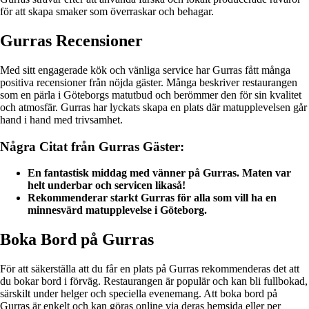
för att skapa smaker som överraskar och behagar.
Gurras Recensioner
Med sitt engagerade kök och vänliga service har Gurras fått många
positiva recensioner från nöjda gäster. Många beskriver restaurangen
som en pärla i Göteborgs matutbud och berömmer den för sin kvalitet
och atmosfär. Gurras har lyckats skapa en plats där matupplevelsen går
hand i hand med trivsamhet.
Några Citat från Gurras Gäster:
En fantastisk middag med vänner på Gurras. Maten var
helt underbar och servicen likaså!
Rekommenderar starkt Gurras för alla som vill ha en
minnesvärd matupplevelse i Göteborg.
Boka Bord på Gurras
För att säkerställa att du får en plats på Gurras rekommenderas det att
du bokar bord i förväg. Restaurangen är populär och kan bli fullbokad,
särskilt under helger och speciella evenemang. Att boka bord på
Gurras är enkelt och kan göras online via deras hemsida eller per