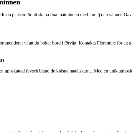
tminnen
fekta platsen för att skapa fina matminnen med familj och vänner. Oavsett
rekommenderar vi att du bokar bord i förväg. Kontakta Florentine för att
an
 en uppskattad favorit bland de kräsna matälskarna. Med en unik atmosfä