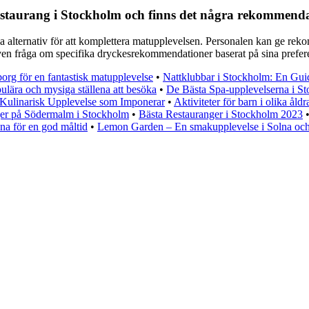
restaurang i Stockholm och finns det några rekommendat
ria alternativ för att komplettera matupplevelsen. Personalen kan ge reko
n fråga om specifika dryckesrekommendationer baserat på sina preferen
org för en fantastisk matupplevelse
•
Nattklubbar i Stockholm: En Guid
ulära och mysiga ställena att besöka
•
De Bästa Spa-upplevelserna i S
Kulinarisk Upplevelse som Imponerar
•
Aktiviteter för barn i olika åld
er på Södermalm i Stockholm
•
Bästa Restauranger i Stockholm 2023
na för en god måltid
•
Lemon Garden – En smakupplevelse i Solna oc