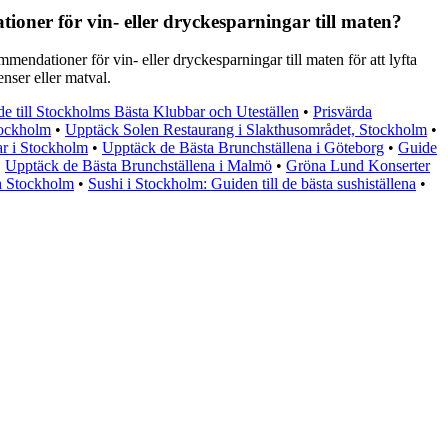
ioner för vin- eller dryckesparningar till maten?
mmendationer för vin- eller dryckesparningar till maten för att lyfta
ser eller matval.
e till Stockholms Bästa Klubbar och Uteställen
•
Prisvärda
tockholm
•
Upptäck Solen Restaurang i Slakthusområdet, Stockholm
•
rar i Stockholm
•
Upptäck de Bästa Brunchställena i Göteborg
•
Guide
•
Upptäck de Bästa Brunchställena i Malmö
•
Gröna Lund Konserter
h Stockholm
•
Sushi i Stockholm: Guiden till de bästa sushiställena
•