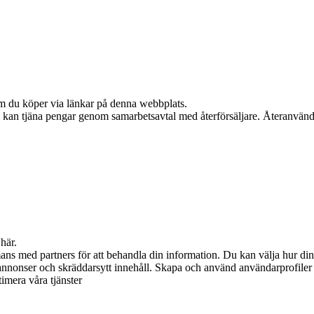
 om du köper via länkar på denna webbplats.
Vi kan tjäna pengar genom samarbetsavtal med återförsäljare. Återanvänd
här.
s med partners för att behandla din information. Du kan välja hur din
annonser och skräddarsytt innehåll. Skapa och använd användarprofiler f
timera våra tjänster