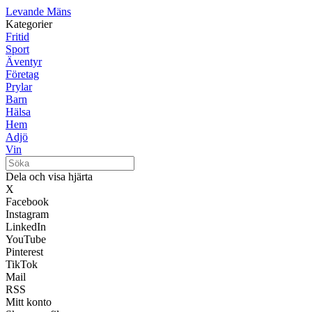
Levande Mäns
Kategorier
Fritid
Sport
Äventyr
Företag
Prylar
Barn
Hälsa
Hem
Adjö
Vin
Dela och visa hjärta
X
Facebook
Instagram
LinkedIn
YouTube
Pinterest
TikTok
Mail
RSS
Mitt konto