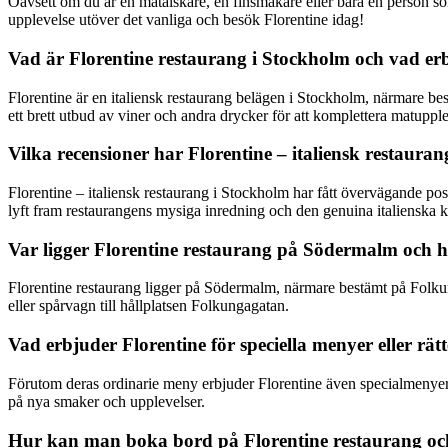
Oavsett om du är en matälskare, en finsmakare eller bara en person so
upplevelse utöver det vanliga och besök Florentine idag!
Vad är Florentine restaurang i Stockholm och vad er
Florentine är en italiensk restaurang belägen i Stockholm, närmare be
ett brett utbud av viner och andra drycker för att komplettera matuppl
Vilka recensioner har Florentine – italiensk restaur
Florentine – italiensk restaurang i Stockholm har fått övervägande po
lyft fram restaurangens mysiga inredning och den genuina italienska k
Var ligger Florentine restaurang på Södermalm och h
Florentine restaurang ligger på Södermalm, närmare bestämt på Folkun
eller spårvagn till hållplatsen Folkungagatan.
Vad erbjuder Florentine för speciella menyer eller rätt
Förutom deras ordinarie meny erbjuder Florentine även specialmenyer f
på nya smaker och upplevelser.
Hur kan man boka bord på Florentine restaurang och