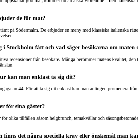
m uppskattar god mat, kommer du att älska Florentine – den italienska 
bjuder de för mat?
stämt på Södermalm. De erbjuder en meny med klassiska italienska rätter
evelsen.
ang i Stockholm fått och vad säger besökarna om maten 
sitiva recensioner från besökare. Många berömmer matens kvalitet, den t
änslan.
ur kan man enklast ta sig dit?
gagatan 44. För att ta sig dit enklast kan man antingen promenera från
er för sina gäster?
ör olika tillfällen såsom helgbrunch, temakvällar och säsongsbetonade 
 finns det några speciella krav eller önskemål man k