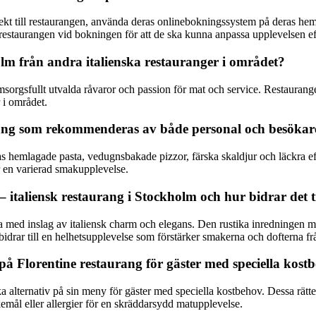
ekt till restaurangen, använda deras onlinebokningssystem på deras hem
restaurangen vid bokningen för att de ska kunna anpassa upplevelsen e
holm från andra italienska restauranger i området?
sorgsfullt utvalda råvaror och passion för mat och service. Restaurangen
 i området.
urang som rekommenderas av både personal och besökar
ras hemlagade pasta, vedugnsbakade pizzor, färska skaldjur och läckra e
för en varierad smakupplevelse.
 italiensk restaurang i Stockholm och hur bidrar det t
med inslag av italiensk charm och elegans. Den rustika inredningen me
drar till en helhetsupplevelse som förstärker smakerna och dofterna fr
 på Florentine restaurang för gäster med speciella kost
ka alternativ på sin meny för gäster med speciella kostbehov. Dessa rät
kemål eller allergier för en skräddarsydd matupplevelse.