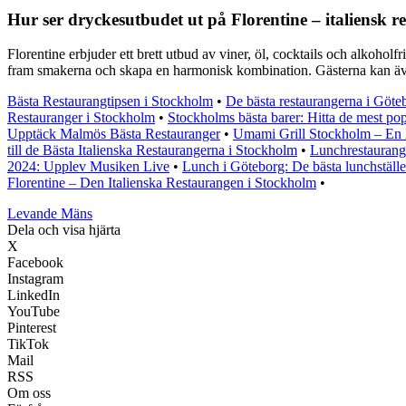
Hur ser dryckesutbudet ut på Florentine – italiensk 
Florentine erbjuder ett brett utbud av viner, öl, cocktails och alkoholf
fram smakerna och skapa en harmonisk kombination. Gästerna kan äve
Bästa Restaurangtipsen i Stockholm
•
De bästa restaurangerna i Göteb
Restauranger i Stockholm
•
Stockholms bästa barer: Hitta de mest pop
Upptäck Malmös Bästa Restauranger
•
Umami Grill Stockholm – En 
till de Bästa Italienska Restaurangerna i Stockholm
•
Lunchrestaurang
2024: Upplev Musiken Live
•
Lunch i Göteborg: De bästa lunchställe
Florentine – Den Italienska Restaurangen i Stockholm
•
Levande Mäns
Dela och visa hjärta
X
Facebook
Instagram
LinkedIn
YouTube
Pinterest
TikTok
Mail
RSS
Om oss