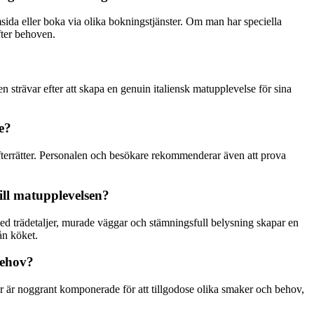
sida eller boka via olika bokningstjänster. Om man har speciella
fter behoven.
 strävar efter att skapa en genuin italiensk matupplevelse för sina
e?
fterrätter. Personalen och besökare rekommenderar även att prova
ill matupplevelsen?
d trädetaljer, murade väggar och stämningsfull belysning skapar en
ån köket.
behov?
ter är noggrant komponerade för att tillgodose olika smaker och behov,