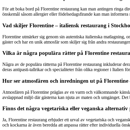
För att boka bord på Florentine restaurang kan man antingen ringa dir
önskemål såsom allergier eller födelsedagsfirande kan man informera 
Vad skiljer Florentine – italiensk restaurang i Stock
Florentine utmärker sig genom sin autentiska italienska matlagning, om
gäster och har en unik atmosfär som skiljer sig från andra restauranger
Vilka är några populära rätter på Florentine resta
Några av de populära rätterna på Florentine restaurang inkluderar de
deras antipasti-tallrikar och specialiteter från olika regioner i Italien 
Hur ser atmosfären och inredningen ut på Florentine –
Atmosfären på Florentine präglas av en varm och välkomnande känsla 
avslappnad miljö där gästerna kan njuta av maten och umgänget. Det bi
Finns det några vegetariska eller veganska alternativ
Ja, Florentine restaurang erbjuder ett urval av vegetariska och vegans
och kockarna är även beredda att anpassa rätter efter individuella öns