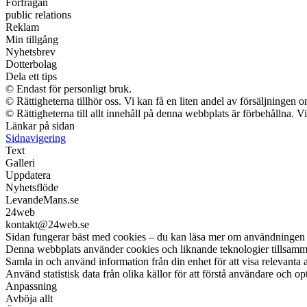
Förfrågan
public relations
Reklam
Min tillgång
Nyhetsbrev
Dotterbolag
Dela ett tips
© Endast för personligt bruk.
© Rättigheterna tillhör oss. Vi kan få en liten andel av försäljningen
© Rättigheterna till allt innehåll på denna webbplats är förbehållna. 
Länkar på sidan
Sidnavigering
Text
Galleri
Uppdatera
Nyhetsflöde
LevandeMans.se
24web
kontakt@24web.se
Sidan fungerar bäst med cookies – du kan läsa mer om användningen 
Denna webbplats använder cookies och liknande teknologier tillsamman
Samla in och använd information från din enhet för att visa relevanta 
Använd statistisk data från olika källor för att förstå användare och op
Anpassning
Avböja allt