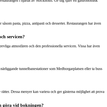
restaurangen i hjärtat av Stockholm. Ge dig själv en gastronomisk
 såsom pasta, pizza, antipasti och desserter. Restaurangen har även
och servicen?
revliga atmosfären och den professionella servicen. Vissa har även
 närliggande tunnelbanestationer som Medborgarplatsen eller ta buss
rätter. Dessa menyer kan variera och ger gästerna möjlighet att prova
an göra vid bokningen?