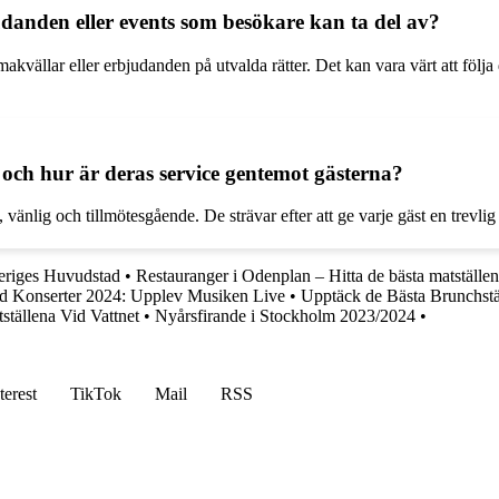
udanden eller events som besökare kan ta del av?
akvällar eller erbjudanden på utvalda rätter. Det kan vara värt att följa
 och hur är deras service gentemot gästerna?
 vänlig och tillmötesgående. De strävar efter att ge varje gäst en trevl
veriges Huvudstad
•
Restauranger i Odenplan – Hitta de bästa matställen
d Konserter 2024: Upplev Musiken Live
•
Upptäck de Bästa Brunchstä
tällena Vid Vattnet
•
Nyårsfirande i Stockholm 2023/2024
•
terest
TikTok
Mail
RSS