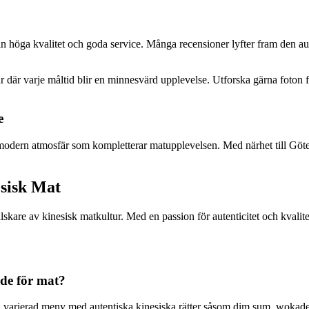
n höga kvalitet och goda service. Många recensioner lyfter fram den a
 där varje måltid blir en minnesvärd upplevelse. Utforska gärna foton f
e
odern atmosfär som kompletterar matupplevelsen. Med närhet till Göteb
sisk Mat
älskare av kinesisk matkultur. Med en passion för autenticitet och kvalit
 de för mat?
n varierad meny med autentiska kinesiska rätter såsom dim sum, wokade