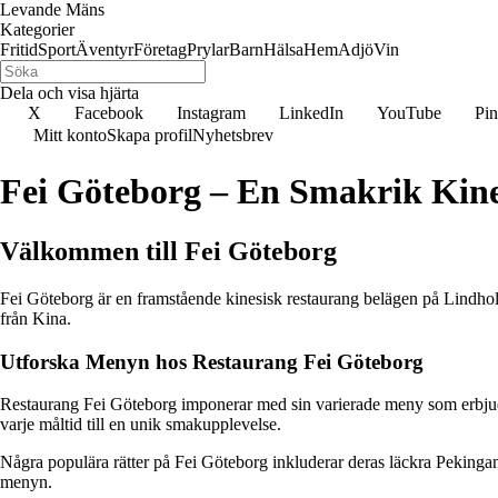
Levande Mäns
Kategorier
Fritid
Sport
Äventyr
Företag
Prylar
Barn
Hälsa
Hem
Adjö
Vin
Dela och visa hjärta
X
Facebook
Instagram
LinkedIn
YouTube
Pin
Mitt konto
Skapa profil
Nyhetsbrev
Fei Göteborg – En Smakrik Kine
Välkommen till Fei Göteborg
Fei Göteborg är en framstående kinesisk restaurang belägen på Lindhol
från Kina.
Utforska Menyn hos Restaurang Fei Göteborg
Restaurang Fei Göteborg imponerar med sin varierade meny som erbjuder 
varje måltid till en unik smakupplevelse.
Några populära rätter på Fei Göteborg inkluderar deras läckra Pekinga
menyn.