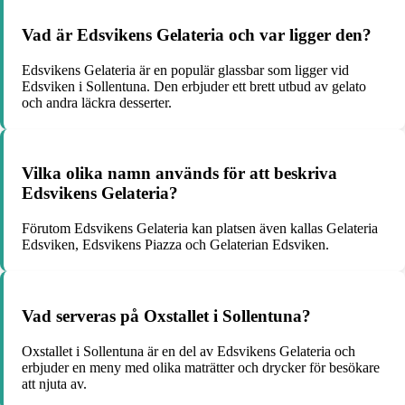
Vad är Edsvikens Gelateria och var ligger den?
Edsvikens Gelateria är en populär glassbar som ligger vid
Edsviken i Sollentuna. Den erbjuder ett brett utbud av gelato
och andra läckra desserter.
Vilka olika namn används för att beskriva
Edsvikens Gelateria?
Förutom Edsvikens Gelateria kan platsen även kallas Gelateria
Edsviken, Edsvikens Piazza och Gelaterian Edsviken.
Vad serveras på Oxstallet i Sollentuna?
Oxstallet i Sollentuna är en del av Edsvikens Gelateria och
erbjuder en meny med olika maträtter och drycker för besökare
att njuta av.