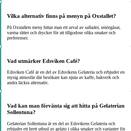
Vilka alternativ finns på menyn på Oxstallet?
På Oxstallets meny hittar man ett urval av sallader, smörgåsar,
varma rätter och drycker för att tillgodose olika smaker och
preferenser.
Vad utmärker Edsviken Café?
Edsviken Café är en del av Edsvikens Gelateria och erbjuder en
mysig atmosfär där besökare kan njuta av kaffe, bakverk och
andra läckra alternativ.
Vad kan man förvänta sig att hitta på Gelaterian
Sollentuna?
Gelaterian Sollentuna är en del av Edsvikens Gelateria och
erbjuder ett brett utbud av gelato i olika smaker och varianter för