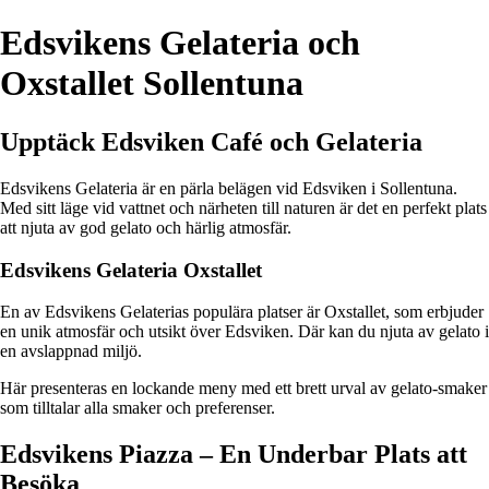
Edsvikens Gelateria och
Oxstallet Sollentuna
Upptäck Edsviken Café och Gelateria
Edsvikens Gelateria är en pärla belägen vid Edsviken i Sollentuna.
Med sitt läge vid vattnet och närheten till naturen är det en perfekt plats
att njuta av god gelato och härlig atmosfär.
Edsvikens Gelateria Oxstallet
En av Edsvikens Gelaterias populära platser är Oxstallet, som erbjuder
en unik atmosfär och utsikt över Edsviken. Där kan du njuta av gelato i
en avslappnad miljö.
Här presenteras en lockande meny med ett brett urval av gelato-smaker
som tilltalar alla smaker och preferenser.
Edsvikens Piazza – En Underbar Plats att
Besöka