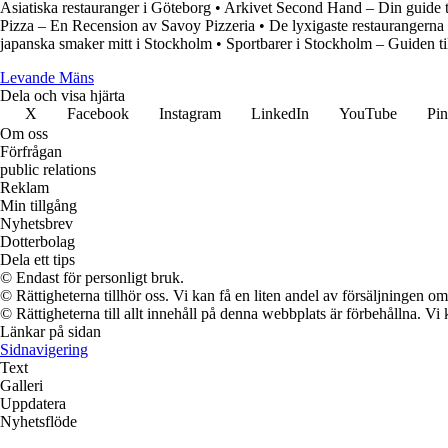
Asiatiska restauranger i Göteborg
•
Arkivet Second Hand – Din guide t
Pizza – En Recension av Savoy Pizzeria
•
De lyxigaste restaurangerna
japanska smaker mitt i Stockholm
•
Sportbarer i Stockholm – Guiden til
Levande Mäns
Dela och visa hjärta
X
Facebook
Instagram
LinkedIn
YouTube
Pin
Om oss
Förfrågan
public relations
Reklam
Min tillgång
Nyhetsbrev
Dotterbolag
Dela ett tips
© Endast för personligt bruk.
© Rättigheterna tillhör oss. Vi kan få en liten andel av försäljningen 
© Rättigheterna till allt innehåll på denna webbplats är förbehållna. V
Länkar på sidan
Sidnavigering
Text
Galleri
Uppdatera
Nyhetsflöde