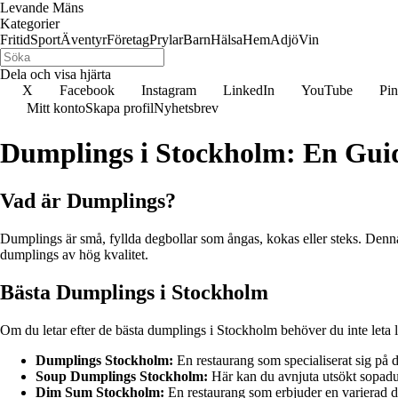
Levande Mäns
Kategorier
Fritid
Sport
Äventyr
Företag
Prylar
Barn
Hälsa
Hem
Adjö
Vin
Dela och visa hjärta
X
Facebook
Instagram
LinkedIn
YouTube
Pin
Mitt konto
Skapa profil
Nyhetsbrev
Dumplings i Stockholm: En Guide
Vad är Dumplings?
Dumplings är små, fyllda degbollar som ångas, kokas eller steks. Denna t
dumplings av hög kvalitet.
Bästa Dumplings i Stockholm
Om du letar efter de bästa dumplings i Stockholm behöver du inte leta l
Dumplings Stockholm:
En restaurang som specialiserat sig på d
Soup Dumplings Stockholm:
Här kan du avnjuta utsökt sopadu
Dim Sum Stockholm:
En restaurang som erbjuder en varierad d