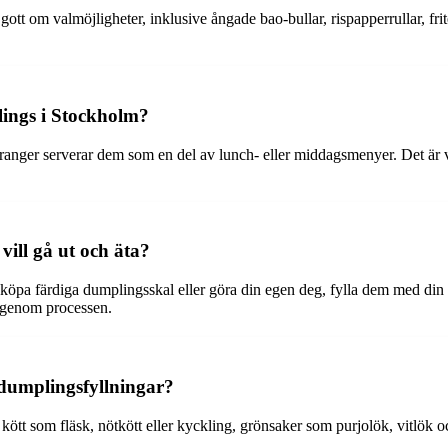
tt om valmöjligheter, inklusive ångade bao-bullar, rispapperrullar, fr
lings i Stockholm?
nger serverar dem som en del av lunch- eller middagsmenyer. Det är v
ll gå ut och äta?
öpa färdiga dumplingsskal eller göra din egen deg, fylla dem med din fa
 genom processen.
 dumplingsfyllningar?
ött som fläsk, nötkött eller kyckling, grönsaker som purjolök, vitlök o