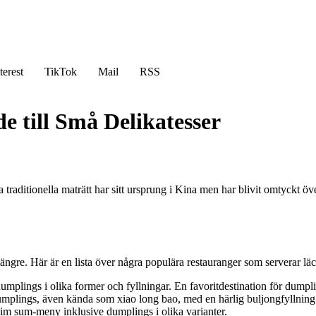
terest
TikTok
Mail
RSS
 till Små Delikatesser
raditionella maträtt har sitt ursprung i Kina men har blivit omtyckt öve
ängre. Här är en lista över några populära restauranger som serverar lä
umplings i olika former och fyllningar. En favoritdestination för dumpl
mplings, även kända som xiao long bao, med en härlig buljongfyllning
im sum-meny inklusive dumplings i olika varianter.