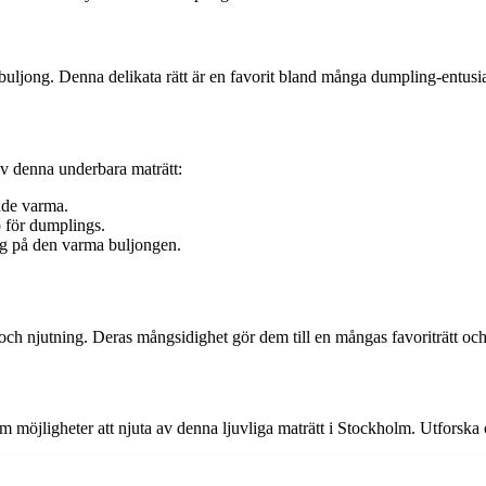
ljong. Denna delikata rätt är en favorit bland många dumpling-entusia
 av denna underbara maträtt:
nde varma.
p för dumplings.
dig på den varma buljongen.
ch njutning. Deras mångsidighet gör dem till en mångas favoriträtt och
om möjligheter att njuta av denna ljuvliga maträtt i Stockholm. Utforska