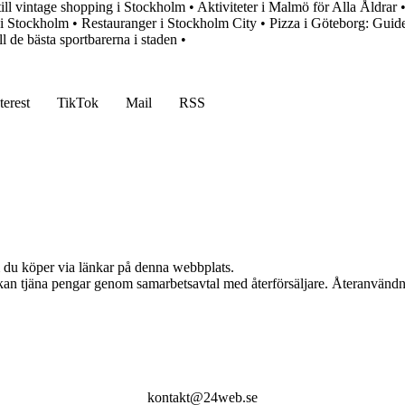
ill vintage shopping i Stockholm
•
Aktiviteter i Malmö för Alla Åldrar
 i Stockholm
•
Restauranger i Stockholm City
•
Pizza i Göteborg: Guiden
l de bästa sportbarerna i staden
•
terest
TikTok
Mail
RSS
om du köper via länkar på denna webbplats.
i kan tjäna pengar genom samarbetsavtal med återförsäljare. Återanvändn
kontakt@24web.se