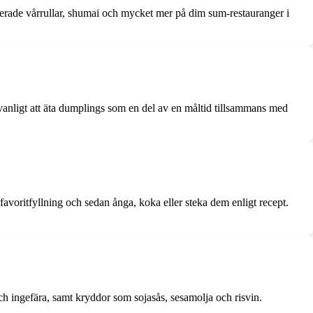
iterade vårrullar, shumai och mycket mer på dim sum-restauranger i
anligt att äta dumplings som en del av en måltid tillsammans med
voritfyllning och sedan ånga, koka eller steka dem enligt recept.
ch ingefära, samt kryddor som sojasås, sesamolja och risvin.