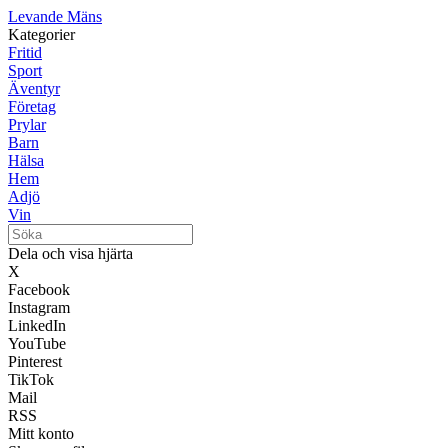
Levande Mäns
Kategorier
Fritid
Sport
Äventyr
Företag
Prylar
Barn
Hälsa
Hem
Adjö
Vin
Dela och visa hjärta
X
Facebook
Instagram
LinkedIn
YouTube
Pinterest
TikTok
Mail
RSS
Mitt konto