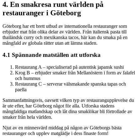
4. En smakresa runt världen på
restauranger i Göteborg
Göteborg har ett brett utbud av internationella restauranger som
erbjuder mat från olika delar av världen. Från italiensk pasta till
thailändsk curry och mexikanska tacos, här kan du smaka på en
mångfald av globala rätter utan att lämna staden.
4.1 Spännande matställen att utforska
Restaurang A – specialiserad på autentisk japansk sushi
Krog B – erbjuder smaker från Mellanöstern i form av falafel
och hummus
Restaurang C – serverar välsmakande spanska tapas och
paella
Sammanfattningsvis, oavsett vilken typ av restaurangupplevelse du
är ute efter, har Göteborg något för alla. Utforska stadens
mångfaldiga matlandskap och låt dina smaklökar bli förtrollade av
smaker från hela världen.
Njut av en minnesvärd middag på någon av Göteborgs bästa
restauranger och upplev matglädje i dess finaste form!