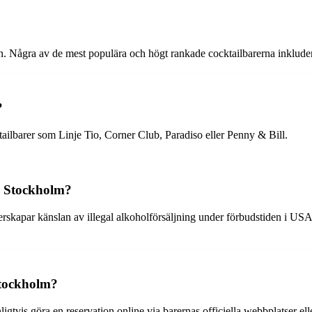
llan. Några av de mest populära och högt rankade cocktailbarerna inklud
?
tailbarer som Linje Tio, Corner Club, Paradiso eller Penny & Bill.
i Stockholm?
rskapar känslan av illegal alkoholförsäljning under förbudstiden i US
Stockholm?
igtvis göra en reservation online via barernas officiella webbplatser el