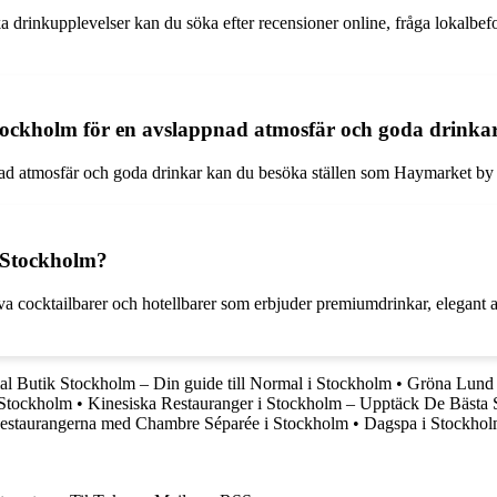
ika drinkupplevelser kan du söka efter recensioner online, fråga lokalb
Stockholm för en avslappnad atmosfär och goda drinka
nad atmosfär och goda drinkar kan du besöka ställen som Haymarket by 
i Stockholm?
va cocktailbarer och hotellbarer som erbjuder premiumdrinkar, elegant 
l Butik Stockholm – Din guide till Normal i Stockholm
•
Gröna Lund 
 Stockholm
•
Kinesiska Restauranger i Stockholm – Upptäck De Bästa S
estaurangerna med Chambre Séparée i Stockholm
•
Dagspa i Stockholm