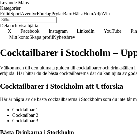
Levande Mäns
Kategorier
Fritid
Sport
Äventyr
Företag
Prylar
Barn
Hälsa
Hem
Adjö
Vin
Dela och visa hjärta
X
Facebook
Instagram
LinkedIn
YouTube
Pin
Mitt konto
Skapa profil
Nyhetsbrev
Cocktailbarer i Stockholm – Up
Välkommen till den ultimata guiden till cocktailbarer och drinkställen 
erbjuda. Här hittar du de bästa cocktailbarerna där du kan njuta av goda 
Cocktailbarer i Stockholm att Utforska
Här är några av de bästa cocktailbarerna i Stockholm som du inte får m
Cocktailbar 1
Cocktailbar 2
Cocktailbar 3
Bästa Drinkarna i Stockholm