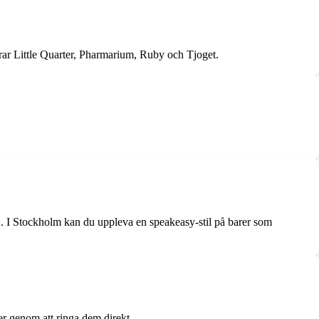
erar Little Quarter, Pharmarium, Ruby och Tjoget.
A. I Stockholm kan du uppleva en speakeasy-stil på barer som
ler genom att ringa dem direkt.