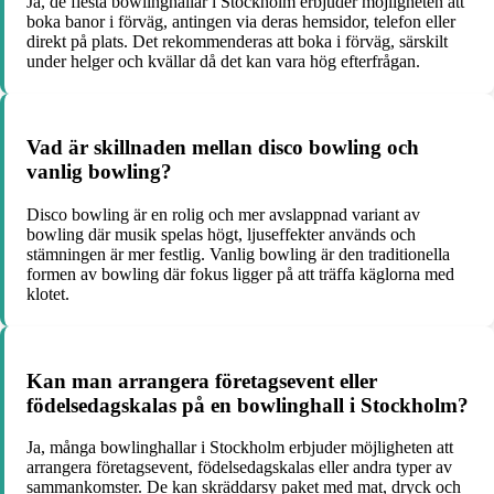
Ja, de flesta bowlinghallar i Stockholm erbjuder möjligheten att
boka banor i förväg, antingen via deras hemsidor, telefon eller
direkt på plats. Det rekommenderas att boka i förväg, särskilt
under helger och kvällar då det kan vara hög efterfrågan.
Vad är skillnaden mellan disco bowling och
vanlig bowling?
Disco bowling är en rolig och mer avslappnad variant av
bowling där musik spelas högt, ljuseffekter används och
stämningen är mer festlig. Vanlig bowling är den traditionella
formen av bowling där fokus ligger på att träffa käglorna med
klotet.
Kan man arrangera företagsevent eller
födelsedagskalas på en bowlinghall i Stockholm?
Ja, många bowlinghallar i Stockholm erbjuder möjligheten att
arrangera företagsevent, födelsedagskalas eller andra typer av
sammankomster. De kan skräddarsy paket med mat, dryck och