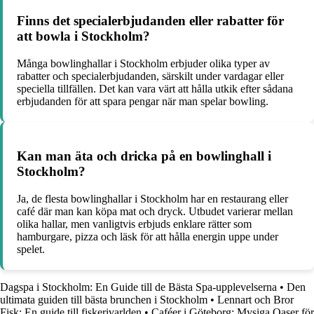
Finns det specialerbjudanden eller rabatter för
att bowla i Stockholm?
Många bowlinghallar i Stockholm erbjuder olika typer av
rabatter och specialerbjudanden, särskilt under vardagar eller
speciella tillfällen. Det kan vara värt att hålla utkik efter sådana
erbjudanden för att spara pengar när man spelar bowling.
Kan man äta och dricka på en bowlinghall i
Stockholm?
Ja, de flesta bowlinghallar i Stockholm har en restaurang eller
café där man kan köpa mat och dryck. Utbudet varierar mellan
olika hallar, men vanligtvis erbjuds enklare rätter som
hamburgare, pizza och läsk för att hålla energin uppe under
spelet.
Dagspa i Stockholm: En Guide till de Bästa Spa-upplevelserna
•
Den
ultimata guiden till bästa brunchen i Stockholm
•
Lennart och Bror
Fisk: En guide till fiskerivarlden
•
Caféer i Göteborg: Mysiga Oaser för