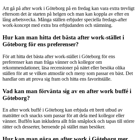
Att gå på after work i Göteborg på en fredag kan vara extra trevligt
eftersom det är starten på helgen och man kan koppla av efter en
lång arbetsvecka. Många ställen erbjuder speciella fredags-after
work-koncept med extra bra erbjudanden och stämning.
Hur kan man hitta det bästa after work-stället i
Göteborg för ens preferenser?
För att hitta det bästa after work-stället i Göteborg för ens
preferenser kan man fråga vänner och kollegor om
rekommendationer, läsa recensioner på nätet eller besöka olika
ställen för att se vilken atmosfär och meny som passar en bäst. Det
handlar om att prova sig fram och hitta ens favoritställe.
Vad kan man förvänta sig av en after work buffé i
Göteborg?
En after work buffé i Göteborg kan erbjuda ett brett utbud av
maträtter och snacks som passar för att dela med kollegor eller
vänner. Buffén kan inkludera allt från småplock och tapas till större
rätter och desserter, beroende på stället man besöker.
Hur kan man göra en after work i Göteborg mer