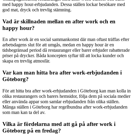
med happy hour-erbjudanden. Dessa ställen lockar besökare med
god mat, dryck och trevlig stämning.
Vad är skillnaden mellan en after work och en
happy hour?
En after work är en social sammankomst där man oftast träffas efter
arbetsdagens slut för att umgås, medan en happy hour är en
tidsbegränsad period då restauranger eller barer erbjuder rabatterade
priser på drycker. Båda koncepten syftar till att locka kunder och
skapa en trevlig atmosfär.
Var kan man hitta bra after work-erbjudanden i
Göteborg?
För att hitta bra after work-erbjudanden i Göteborg kan man kolla in
olika restaurangers och barers hemsidor, följa dem på sociala medier
eller använda appar som samlar erbjudanden från olika ställen.
Många ställen i Göteborg har regelbundna after work-erbjudanden
som man kan ta del av.
Vilka är fördelarna med att gå på after work i
Göteborg på en fredag?