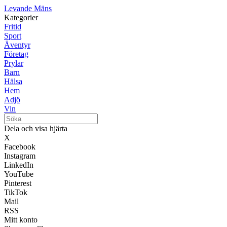
Levande Mäns
Kategorier
Fritid
Sport
Äventyr
Företag
Prylar
Barn
Hälsa
Hem
Adjö
Vin
Dela och visa hjärta
X
Facebook
Instagram
LinkedIn
YouTube
Pinterest
TikTok
Mail
RSS
Mitt konto