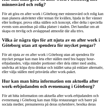
minnesvärd och rolig?
För att göra en after work i Göteborg mer minnesvärd och rolig kan
man planera aktiviteter eller teman för kvällen, bjuda in fler vänner
eller kollegor, prova olika ställen och koncept, eller delta i speciella
events som anordnas på olika platser i staden. Det handlar om att
skapa en trevlig och avslappnad atmosfär där alla trivs.
Vilka är några tips för att njuta av en after work i
Göteborg utan att spendera för mycket pengar?
För att njuta av en after work i Göteborg utan att spendera för
mycket pengar kan man leta efter ställen med bra happy hour-
erbjudanden, välja mindre portioner eller dela rätter med andra,
undvika att köpa dyra drinkar och istället satsa på enklare alternativ,
eller välja ställen med prisvärda after work-paket.
Hur kan man hitta information om aktuella after
work-erbjudanden och evenemang i Göteborg?
För att hitta information om aktuella after work-erbjudanden och
evenemang i Göteborg kan man följa restauranger och barer på
sociala medier, prenumerera på deras nyhetsbrev, besöka deras