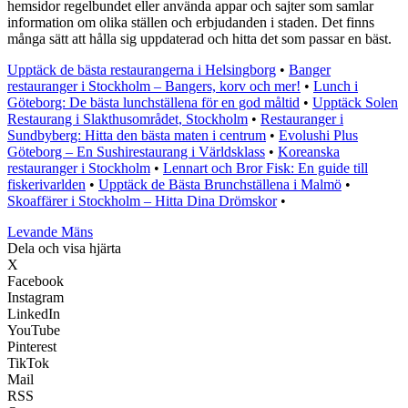
hemsidor regelbundet eller använda appar och sajter som samlar
information om olika ställen och erbjudanden i staden. Det finns
många sätt att hålla sig uppdaterad och hitta det som passar en bäst.
Upptäck de bästa restaurangerna i Helsingborg
•
Banger
restauranger i Stockholm – Bangers, korv och mer!
•
Lunch i
Göteborg: De bästa lunchställena för en god måltid
•
Upptäck Solen
Restaurang i Slakthusområdet, Stockholm
•
Restauranger i
Sundbyberg: Hitta den bästa maten i centrum
•
Evolushi Plus
Göteborg – En Sushirestaurang i Världsklass
•
Koreanska
restauranger i Stockholm
•
Lennart och Bror Fisk: En guide till
fiskerivarlden
•
Upptäck de Bästa Brunchställena i Malmö
•
Skoaffärer i Stockholm – Hitta Dina Drömskor
•
Levande Mäns
Dela och visa hjärta
X
Facebook
Instagram
LinkedIn
YouTube
Pinterest
TikTok
Mail
RSS