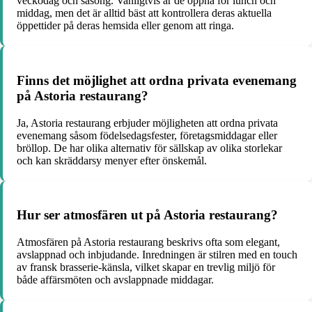
veckodag och säsong. Vanligtvis är de öppna för lunch och
middag, men det är alltid bäst att kontrollera deras aktuella
öppettider på deras hemsida eller genom att ringa.
Finns det möjlighet att ordna privata evenemang
på Astoria restaurang?
Ja, Astoria restaurang erbjuder möjligheten att ordna privata
evenemang såsom födelsedagsfester, företagsmiddagar eller
bröllop. De har olika alternativ för sällskap av olika storlekar
och kan skräddarsy menyer efter önskemål.
Hur ser atmosfären ut på Astoria restaurang?
Atmosfären på Astoria restaurang beskrivs ofta som elegant,
avslappnad och inbjudande. Inredningen är stilren med en touch
av fransk brasserie-känsla, vilket skapar en trevlig miljö för
både affärsmöten och avslappnade middagar.