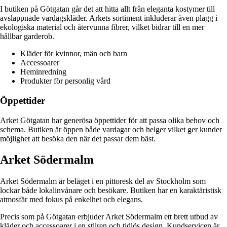
I butiken på Götgatan går det att hitta allt från eleganta kostymer till
avslappnade vardagskläder. Arkets sortiment inkluderar även plagg i
ekologiska material och återvunna fibrer, vilket bidrar till en mer
hållbar garderob.
Kläder för kvinnor, män och barn
Accessoarer
Heminredning
Produkter för personlig vård
Öppettider
Arket Götgatan har generösa öppettider för att passa olika behov och
schema. Butiken är öppen både vardagar och helger vilket ger kunder
möjlighet att besöka den när det passar dem bäst.
Arket Södermalm
Arket Södermalm är beläget i en pittoresk del av Stockholm som
lockar både lokalinvånare och besökare. Butiken har en karaktäristisk
atmosfär med fokus på enkelhet och elegans.
Precis som på Götgatan erbjuder Arket Södermalm ett brett utbud av
kläder och accessoarer i en stilren och tidlös design. Kundservicen är